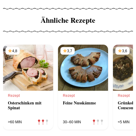
Ähnliche Rezepte
4,8
3,7
3,6
Rezept
Rezept
Rezept
Osterschinken mit
Feine Nusskämme
Grünkohl
Spinat
Couscous 
>60 MIN
30–60 MIN
<5 MIN