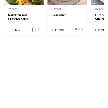
Rezept
Rezept
Rezept
Karotten mit
Käsesauce
Himbeer-
Erbsenschoten
Stieleis
5–15 MIN
5–15 MIN
>60 MIN