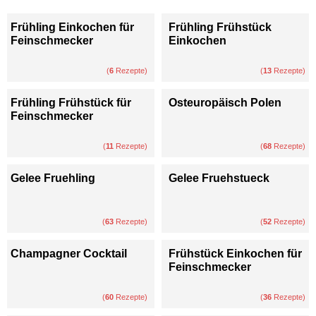
Frühling Einkochen für
Frühling Frühstück
Feinschmecker
Einkochen
(
6
Rezepte)
(
13
Rezepte)
Frühling Frühstück für
Osteuropäisch Polen
Feinschmecker
(
11
Rezepte)
(
68
Rezepte)
Gelee Fruehling
Gelee Fruehstueck
(
63
Rezepte)
(
52
Rezepte)
Champagner Cocktail
Frühstück Einkochen für
Feinschmecker
(
60
Rezepte)
(
36
Rezepte)