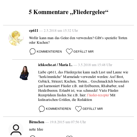
5 Kommentare „Fliedergelee“
cp611
— 2.5.2018 um 15:32 Uhr
Wofür kann man das Gelee den verwenden? Gibt's spezielle Torten
oder Kuchen?
KOMMENTIEREN
GEFÄLLT MIR
ichkoche.at / Maria L.
— 3.5.2018 um 15:48 Uhr
Liebe cp611, das Fliedergelee kann nach Lust und Laune wie
"herkömmliche" Marmelade verwendet werden: Auf Brot,
Gebäck, Striezel, Kuchen, Torten... Geschmacklich besonders
gut harmoniert Flieder z.B. mit Erdbeeren, Rhabarber, und
Heidelbeeren. Erlaubt ist, was schmeckt! Viele Flieder-
Rezeptideen finden Sie z.B. hier:
flieder-rezepte/
Mit
kulinarischen Grüßen, die Redaktion
KOMMENTIEREN
GEFÄLLT MIR
Birmchen
— 19.8.2015 um 07:56 Uhr
nette Idee