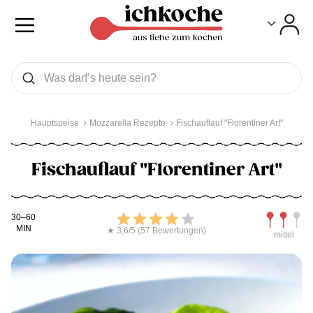
Toggle
Toggle
Was wollen Sie suchen
Suchen
Hauptspeise
Mozzarella Rezepte
Fischauflauf "Florentiner Art"
Fischauflauf "Florentiner Art"
Kochdauer
Bewerten
Schwierig
30–60
MIN
★ 3,6/5 (57 Bewertungen)
mittel