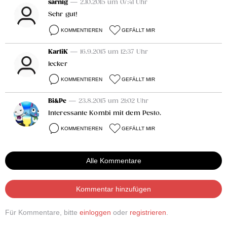
sarnig
— 2.10.2015 um 07:41 Uhr
Sehr gut!
KOMMENTIEREN
GEFÄLLT MIR
KarliK
— 16.9.2015 um 12:37 Uhr
lecker
KOMMENTIEREN
GEFÄLLT MIR
Bi&Pe
— 23.8.2015 um 21:02 Uhr
Interessante Kombi mit dem Pesto.
KOMMENTIEREN
GEFÄLLT MIR
Alle Kommentare
Kommentar hinzufügen
Für Kommentare, bitte
einloggen
oder
registrieren
.