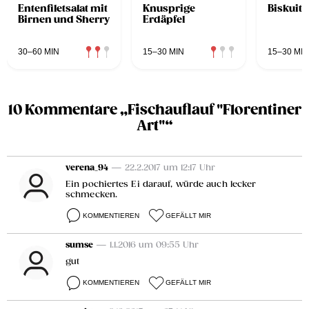
Entenfiletsalat mit
Knusprige
Biskuito
Birnen und Sherry
Erdäpfel
30–60 MIN
15–30 MIN
15–30 MIN
10 Kommentare „Fischauflauf "Florentiner
Art"“
verena_94
— 22.2.2017 um 12:17 Uhr
Ein pochiertes Ei darauf, würde auch lecker
schmecken.
KOMMENTIEREN
GEFÄLLT MIR
sumse
— 1.1.2016 um 09:55 Uhr
gut
KOMMENTIEREN
GEFÄLLT MIR