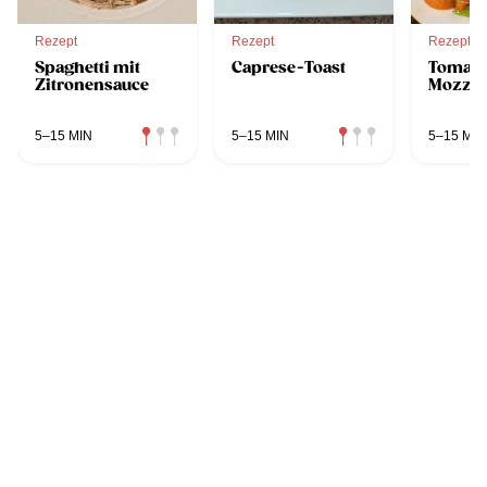
Rezept
Rezept
Rezept
Spaghetti mit
Caprese-Toast
Tomate
Zitronensauce
Mozzar
5–15 MIN
5–15 MIN
5–15 MIN