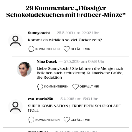
29 Kommentare „Flüssiger
Schokoladekuchen mit Erdbeer-Minze“
Sunnykocht
— 25.5.2019 um 22:02 Uhr
Kommt da wirklich so viel Zucker rein?
KOMMENTIEREN
GEFÄLLT MIR
Nina Dusek
— 27.5.2019 um 09:18 Uhr
Liebe Sunnykocht! Sie können die Menge nach
Belieben auch reduzieren! Kulinarische Grüße,
die Redaktion
KOMMENTIEREN
GEFÄLLT MIR
eva-maria2511
— 5.4.2016 um 15:13 Uhr
SUPER KOMBINATION ! ERDBEEREN SCHOKOLADE
!TOLL
KOMMENTIEREN
GEFÄLLT MIR