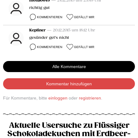
mona0649
— 24.12.2015 um 23:49 Uhr
richtig gut
KOMMENTIEREN
GEFÄLLT MIR
Kepliner
— 20.12.2015 um 18:12 Uhr
gesünder get's nicht
KOMMENTIEREN
GEFÄLLT MIR
Alle Kommentare
Kommentar hinzufügen
Für Kommentare, bitte
einloggen
oder
registrieren
.
Aktuelle Usersuche zu Flüssiger
Schokoladekuchen mit Erdbeer-