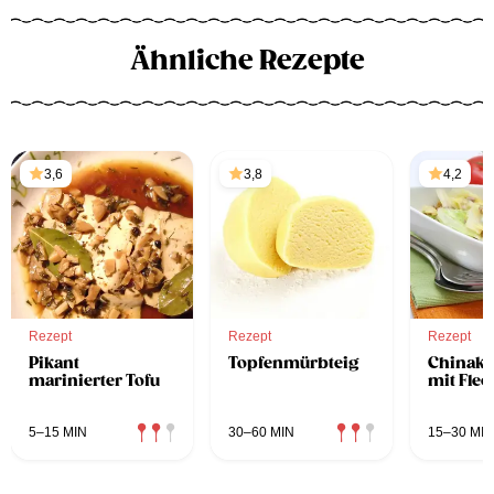
Ähnliche Rezepte
3,6
3,8
4,2
Rezept
Rezept
Rezept
Pikant
Topfenmürbteig
Chinako
marinierter Tofu
mit Flec
5–15 MIN
30–60 MIN
15–30 MIN