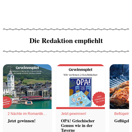
Die Redaktion empfiehlt
2 Nächte im Romantik
Jetzt gewinnen!
Beflügelnd
Hotel
Jetzt gewinnen!
OPA! Griechischer
Geflügel 
Genuss wie in der
Taverne