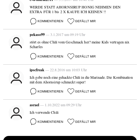
WERDE STATT AHORNSIRUP HONIG NEHMEN DEN
EXTRA FÜR 1 bis 2 X KAUFE ICH KEINEN !!
KOMMENTIEREN
GEFÄLLT MIR
pekaso99
— 3.1.2017 um 09:19 Uhr
stört es ohne Chili vom Geschmack her? meine Kids vertragen nix
Scharfes
KOMMENTIEREN
GEFÄLLT MIR
ipscfreak
— 22.8.2016 um 10:03 Uhr
Ich gebe noch eine gehackte Chili in die Marinade. Die Kombination
mit dem Ahornsirup schmeckt super!
KOMMENTIEREN
GEFÄLLT MIR
asrael
— 1.10.2022 um 09:29 Uhr
Ich verwende Chili
KOMMENTIEREN
GEFÄLLT MIR