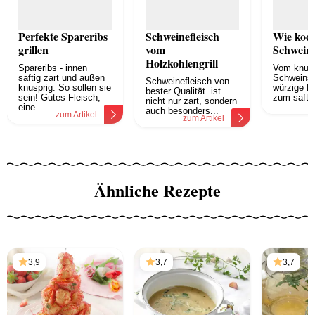
Perfekte Spareribs
Schweinefleisch
Wie koch
grillen
vom
Schweine
Holzkohlengrill
Spareribs - innen
Vom knusp
saftig zart und außen
Schweinsb
Schweinefleisch von
knusprig. So sollen sie
würzige Ri
bester Qualität ist
sein! Gutes Fleisch,
zum saftig
nicht nur zart, sondern
z
eine...
auch besonders...
zum Artikel
zum Artikel
Ähnliche Rezepte
3,9
3,7
3,7