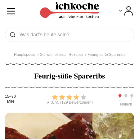
Toggle
Toggle
Was wollen Sie suchen
Suchen
Hauptspeise
Schweinefleisch Rezepte
Feurig-süße Spareribs
Feurig-süße Spareribs
Kochdauer
Bewerten
Schwierig
15–30
MIN
★ 3,7/5 (129 Bewertungen)
einfach