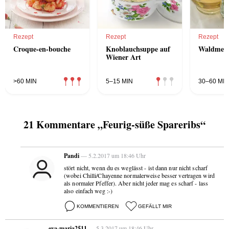
Rezept
Rezept
Rezept
Croque-en-bouche
Knoblauchsuppe auf
Waldmeis
Wiener Art
>60 MIN
5–15 MIN
30–60 MIN
21 Kommentare „Feurig-süße Spareribs“
Pandi
— 5.2.2017 um 18:46 Uhr
stört nicht, wenn du es weglässt - ist dann nur nicht scharf
(wobei Chilli/Chayenne normalerweise besser vertragen wird
als normaler Pfeffer). Aber nicht jeder mag es scharf - lass
also einfach weg :-)
KOMMENTIEREN
GEFÄLLT MIR
eva-maria2511
— 5.3.2017 um 18:46 Uhr