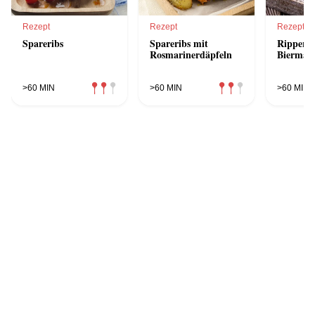
Rezept
Rezept
Rezept
Spareribs
Spareribs mit
Ripperl 
Rosmarinerdäpfeln
Biermar
>60 MIN
>60 MIN
>60 MIN