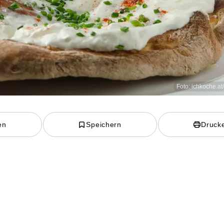
Foto: ichkoche.at
en
Speichern
Druck