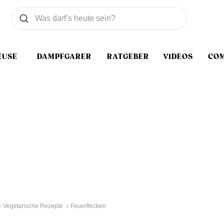
Was wollen Sie suchen
Suchen
EUSE
DAMPFGARER
RATGEBER
VIDEOS
CO
Vegetarische Rezepte
Feuerflecken