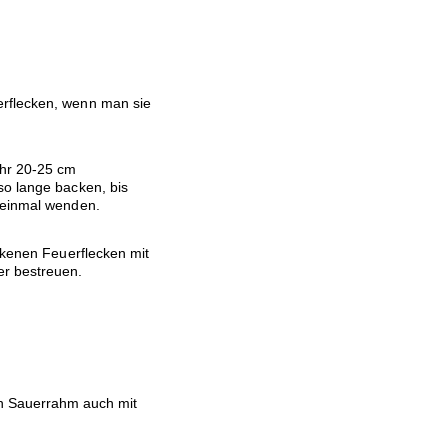
erflecken, wenn man sie
ähr 20-25 cm
so lange backen, bis
 einmal wenden.
ackenen Feuerflecken mit
er bestreuen.
n Sauerrahm auch mit