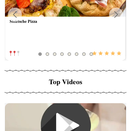
Steirische Pizza
Previous
Next
Top Videos