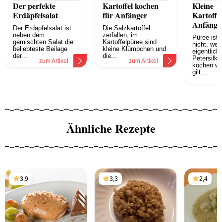
Der perfekte
Kartoffel kochen
Kleine
Erdäpfelsalat
für Anfänger
Kartoffe
Anfänge
Der Erdäpfelsalat ist
Die Salzkartoffel
neben dem
zerfallen, im
Püree ist 
gemischten Salat die
Kartoffelpüree sind
nicht, wen
beliebteste Beilage
kleine Klümpchen und
eigentlich
der...
die...
Petersilkar
zum Artikel
zum Artikel
kochen wol
gilt...
z
Ähnliche Rezepte
3,9
3,3
2,4