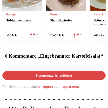
Rezept
Rezept
Rezept
Tobleronemousse
Steinpilzrisotto
Bröselknö
Suppenei
>60 MIN
15–30 MIN
>60 MIN
0 Kommentare „Eingebrannter Kartoffelsalat“
Kommentar hinzufügen
Für Kommentare, bitte
einloggen
oder
registrieren
.