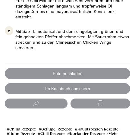
Für die Aioli Eidotter mit etwas Senf verrühren und unter
ständigem Schlagen langsam und tropfenweise Öl
dazugießen bis eine mayonaiseähnliche Konsistenz
entsteht.
Mit Salz, Limettensaft und dem eingelegten, grünen und
fein gehackten Pfeffer abschmecken. Mit Sauerrahm etwas
strecken und zu den Chinesischen Chicken Wings
servieren.
Foto hochladen
Im Kochbuch speichern
China Rezepte
Geflügel Rezepte
Hauptspeisen Rezepte
Huhn Rezepte
Chili Rezepte
Koriander Rezepte
Mehr