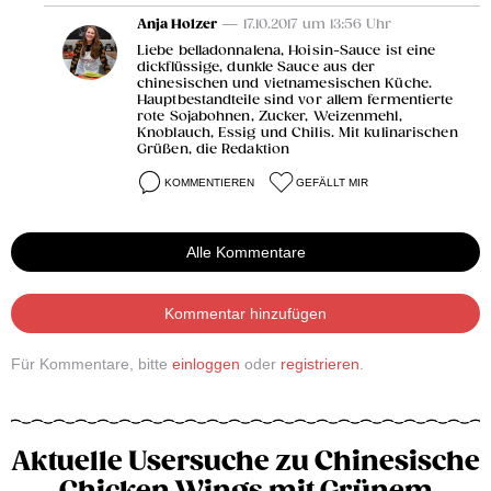
Anja Holzer
— 17.10.2017 um 13:56 Uhr
Liebe belladonnalena, Hoisin-Sauce ist eine
dickflüssige, dunkle Sauce aus der
chinesischen und vietnamesischen Küche.
Hauptbestandteile sind vor allem fermentierte
rote Sojabohnen, Zucker, Weizenmehl,
Knoblauch, Essig und Chilis. Mit kulinarischen
Grüßen, die Redaktion
KOMMENTIEREN
GEFÄLLT MIR
Alle Kommentare
Kommentar hinzufügen
Für Kommentare, bitte
einloggen
oder
registrieren
.
Aktuelle Usersuche zu Chinesische
Chicken Wings mit Grünem