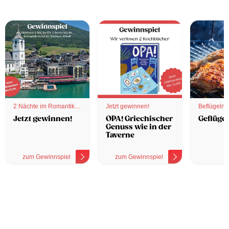
2 Nächte im Romantik
Jetzt gewinnen!
Beflügelnd
Hotel
Jetzt gewinnen!
OPA! Griechischer
Geflügel
Genuss wie in der
Taverne
zum Gewinnspiel
zum Gewinnspiel
z