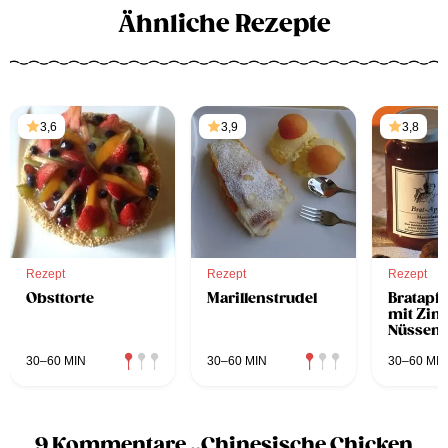
Ähnliche Rezepte
3,6
3,9
3,8
Rezept
Rezept
Rezept
Obsttorte
Marillenstrudel
Bratapf
mit Zim
Nüssen
30–60 MIN
30–60 MIN
30–60 MIN
9 Kommentare „Chinesische Chicken