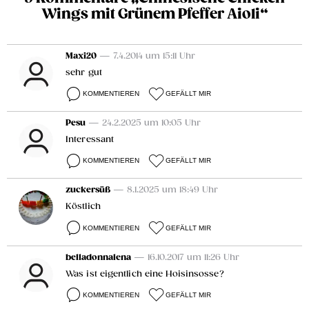
Wings mit Grünem Pfeffer Aioli“
Maxi20
— 7.4.2014 um 15:11 Uhr
sehr gut
KOMMENTIEREN
GEFÄLLT MIR
Pesu
— 24.2.2025 um 10:05 Uhr
Interessant
KOMMENTIEREN
GEFÄLLT MIR
zuckersüß
— 8.1.2025 um 18:49 Uhr
Köstlich
KOMMENTIEREN
GEFÄLLT MIR
belladonnalena
— 16.10.2017 um 11:26 Uhr
Was ist eigentlich eine Hoisinsosse?
KOMMENTIEREN
GEFÄLLT MIR