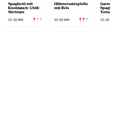
Spaghetti mit
Hühnersatéspieße
Garnel
Knoblauch-Chili-
mit Reis
Spaghet
Shrimps
Tomate
Korian
15–30 MIN
30–60 MIN
15–30 MI