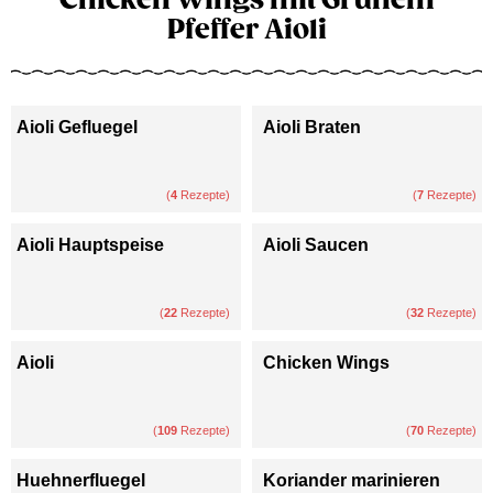
Pfeffer Aioli
Aioli Gefluegel
Aioli Braten
(
4
Rezepte)
(
7
Rezepte)
Aioli Hauptspeise
Aioli Saucen
(
22
Rezepte)
(
32
Rezepte)
Aioli
Chicken Wings
(
109
Rezepte)
(
70
Rezepte)
Huehnerfluegel
Koriander marinieren