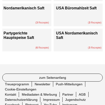
Nordamerikanisch Saft
USA Büromahlzeit Saft
(
3
Rezepte)
(
3
Rezepte)
Partygerichte
USA Nordamerikanisch
Hauptspeise Saft
Saft
(
6
Rezepte)
(
3
Rezepte)
zum Seitenanfang
Treueprogramm
Newsletter
Push-Mitteilungen
Cookie-Einstellungen
Kontakt
Mediadaten & Werbung
Partner
AGB
Datenschutzerklärung
Impressum
Jugendschutz
Facebook
Pinterest
YouTube
Instagram