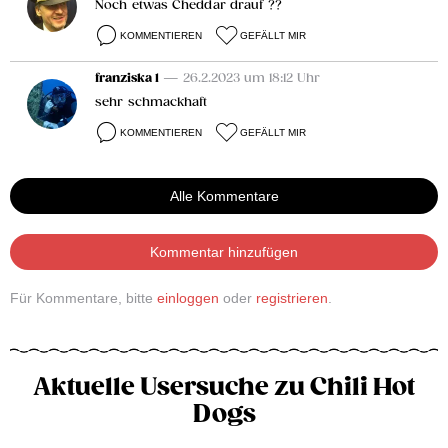
Noch etwas Cheddar drauf ??
KOMMENTIEREN
GEFÄLLT MIR
franziska 1
— 26.2.2023 um 18:12 Uhr
sehr schmackhaft
KOMMENTIEREN
GEFÄLLT MIR
Alle Kommentare
Kommentar hinzufügen
Für Kommentare, bitte
einloggen
oder
registrieren
.
Aktuelle Usersuche zu Chili Hot
Dogs