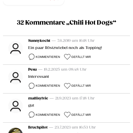
32 Kommentare „Chili Hot Dogs“
Sunnykocht
— 7.6.2019 um 16:18 Uhr
Ein paar Röstzwiebel noch als Topping!
KOMMENTIEREN
GEFÄLLT MIR
Pesu
— 19.2.2025 um 08:48 Uhr
Interessant
KOMMENTIEREN
GEFÄLLT MIR
mallisylvie
— 21.9.2023 um 17:18 Uhr
gut
KOMMENTIEREN
GEFÄLLT MIR
Bruchpilot
— 23.7.2023 um 16:53 Uhr