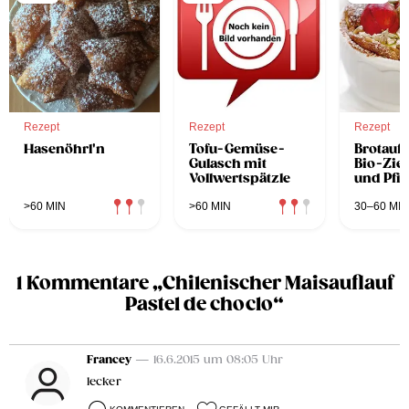
Rezept
Rezept
Rezept
Hasenöhrl'n
Tofu-Gemüse-
Brotaufl
Gulasch mit
Bio-Zie
Vollwertspätzle
und Pfi
>60 MIN
>60 MIN
30–60 MIN
1 Kommentare „Chilenischer Maisauflauf
Pastel de choclo“
Francey
— 16.6.2015 um 08:05 Uhr
lecker