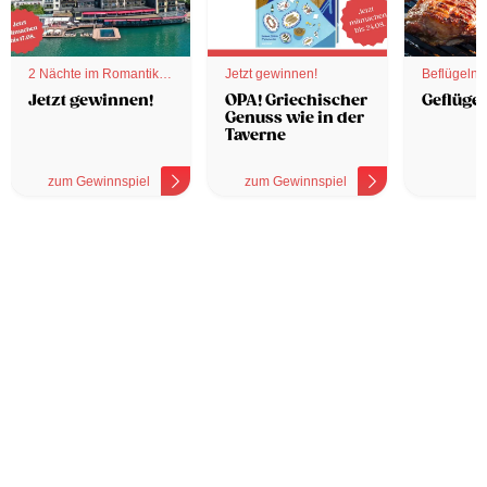
2 Nächte im Romantik
Jetzt gewinnen!
Beflügelnd
Hotel
Jetzt gewinnen!
OPA! Griechischer
Geflügel
Genuss wie in der
Taverne
zum Gewinnspiel
zum Gewinnspiel
z