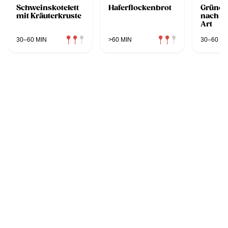
Schweinskotelett
Haferflockenbrot
Grüne 
mit Kräuterkruste
nach g
Art
30–60 MIN
>60 MIN
30–60 MI