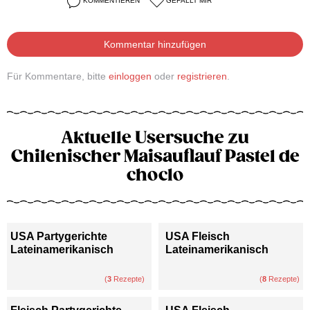
KOMMENTIEREN
GEFÄLLT MIR
Kommentar hinzufügen
Für Kommentare, bitte
einloggen
oder
registrieren
.
Aktuelle Usersuche zu
Chilenischer Maisauflauf Pastel de
choclo
USA Partygerichte
USA Fleisch
Lateinamerikanisch
Lateinamerikanisch
(
3
Rezepte)
(
8
Rezepte)