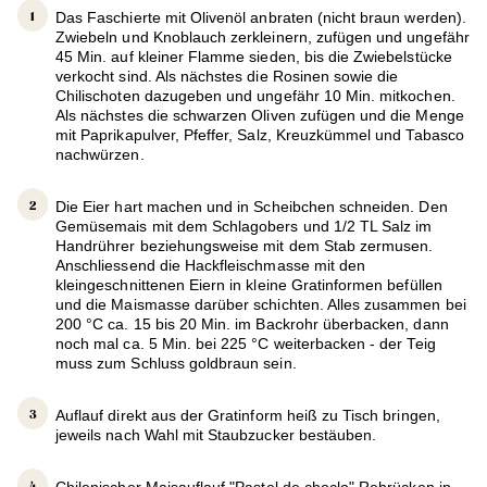
Das Faschierte mit Olivenöl anbraten (nicht braun werden).
Zwiebeln und Knoblauch zerkleinern, zufügen und ungefähr
45 Min. auf kleiner Flamme sieden, bis die Zwiebelstücke
verkocht sind. Als nächstes die Rosinen sowie die
Chilischoten dazugeben und ungefähr 10 Min. mitkochen.
Als nächstes die schwarzen Oliven zufügen und die Menge
mit Paprikapulver, Pfeffer, Salz, Kreuzkümmel und Tabasco
nachwürzen.
Die Eier hart machen und in Scheibchen schneiden. Den
Gemüsemais mit dem Schlagobers und 1/2 TL Salz im
Handrührer beziehungsweise mit dem Stab zermusen.
Anschliessend die Hackfleischmasse mit den
kleingeschnittenen Eiern in kleine Gratinformen befüllen
und die Maismasse darüber schichten. Alles zusammen bei
200 °C ca. 15 bis 20 Min. im Backrohr überbacken, dann
noch mal ca. 5 Min. bei 225 °C weiterbacken - der Teig
muss zum Schluss goldbraun sein.
Auflauf direkt aus der Gratinform heiß zu Tisch bringen,
jeweils nach Wahl mit Staubzucker bestäuben.
Chilenischer Maisauflauf "Pastel de choclo" Rehrücken in