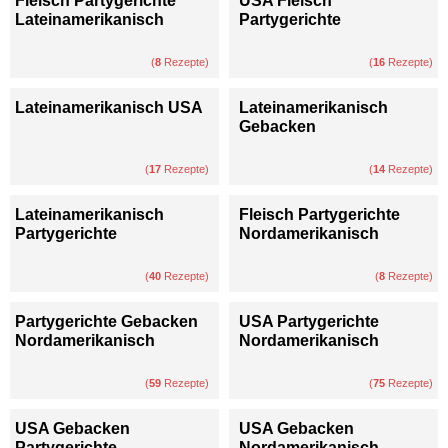
Fleisch Partygerichte
USA Fleisch
Lateinamerikanisch
Partygerichte
(
8
Rezepte)
(
16
Rezepte)
Lateinamerikanisch USA
Lateinamerikanisch
Gebacken
(
17
Rezepte)
(
14
Rezepte)
Lateinamerikanisch
Fleisch Partygerichte
Partygerichte
Nordamerikanisch
(
40
Rezepte)
(
8
Rezepte)
Partygerichte Gebacken
USA Partygerichte
Nordamerikanisch
Nordamerikanisch
(
59
Rezepte)
(
75
Rezepte)
USA Gebacken
USA Gebacken
Partygerichte
Nordamerikanisch