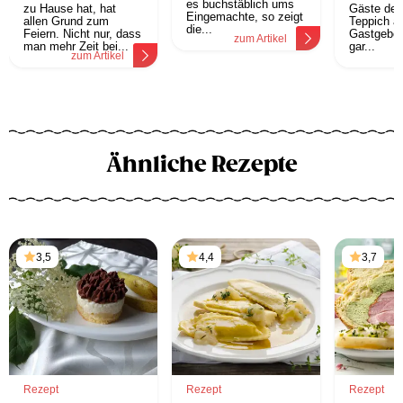
es buchstäblich ums
zu Hause hat, hat
Gäste den
Eingemachte, so zeigt
allen Grund zum
Teppich au
die...
Feiern. Nicht nur, dass
Gastgeber 
zum Artikel
man mehr Zeit bei...
gar...
zum Artikel
z
Ähnliche Rezepte
3,5
4,4
3,7
Rezept
Rezept
Rezept