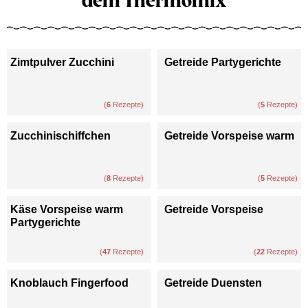
dem Thermomix
Zimtpulver Zucchini
Getreide Partygerichte
(
6
Rezepte)
(
5
Rezepte)
Zucchinischiffchen
Getreide Vorspeise warm
(
8
Rezepte)
(
5
Rezepte)
Käse Vorspeise warm
Getreide Vorspeise
Partygerichte
(
47
Rezepte)
(
22
Rezepte)
Knoblauch Fingerfood
Getreide Duensten