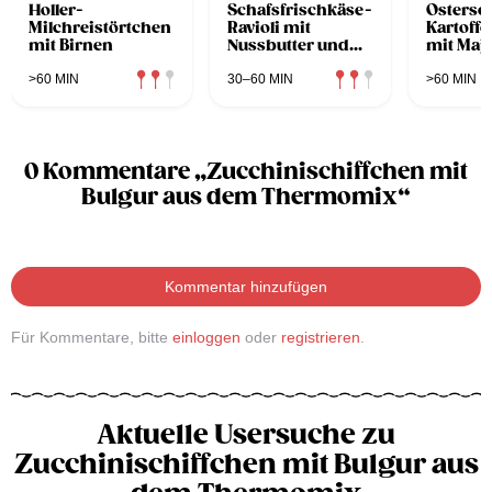
Holler-
Schafsfrischkäse-
Ostersc
Milchreistörtchen
Ravioli mit
Kartoffe
mit Birnen
Nussbutter und
mit Maj
Birnen
Petersil
und
>60 MIN
30–60 MIN
>60 MIN
Schwar
0 Kommentare „Zucchinischiffchen mit
Bulgur aus dem Thermomix“
Kommentar hinzufügen
Für Kommentare, bitte
einloggen
oder
registrieren
.
Aktuelle Usersuche zu
Zucchinischiffchen mit Bulgur aus