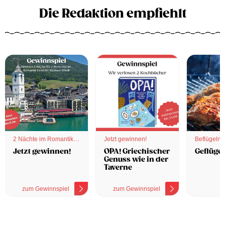
Die Redaktion empfiehlt
2 Nächte im Romantik
Jetzt gewinnen!
Beflügelnd
Hotel
Jetzt gewinnen!
OPA! Griechischer
Geflügel
Genuss wie in der
Taverne
zum Gewinnspiel
zum Gewinnspiel
z