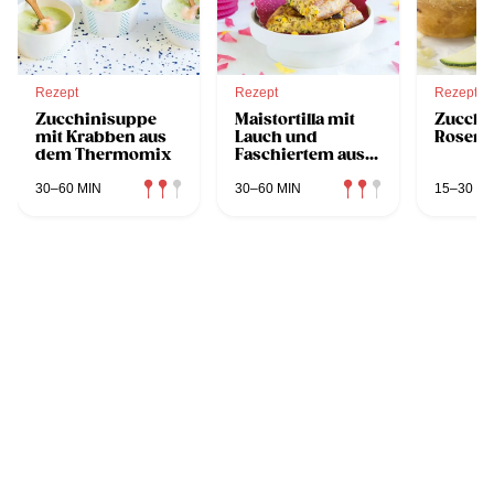
Rezept
Rezept
Rezept
Zucchinisuppe
Maistortilla mit
Zucchi
mit Krabben aus
Lauch und
Rosen
dem Thermomix
Faschiertem aus
dem Thermomix
30–60 MIN
30–60 MIN
15–30 MI