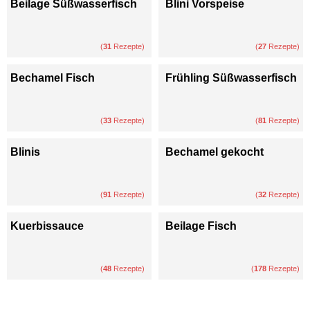
Beilage Süßwasserfisch
Blini Vorspeise
(
31
Rezepte)
(
27
Rezepte)
Bechamel Fisch
Frühling Süßwasserfisch
(
33
Rezepte)
(
81
Rezepte)
Blinis
Bechamel gekocht
(
91
Rezepte)
(
32
Rezepte)
Kuerbissauce
Beilage Fisch
(
48
Rezepte)
(
178
Rezepte)