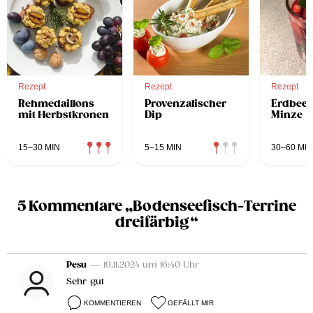
Rezept
Rezept
Rezept
Rehmedaillons
Provenzalischer
Erdbeer
mit Herbstkronen
Dip
Minze
15–30 MIN
5–15 MIN
30–60 MIN
5 Kommentare „Bodenseefisch-Terrine
dreifärbig“
Pesu
— 19.11.2024 um 16:40 Uhr
Sehr gut
KOMMENTIEREN
GEFÄLLT MIR