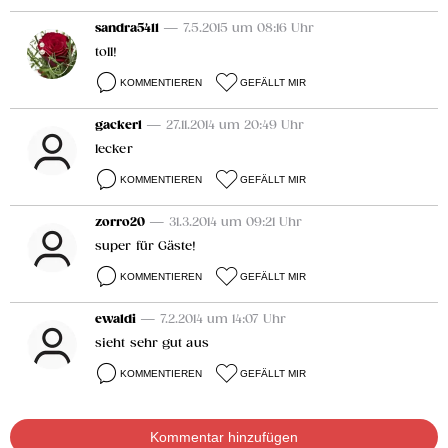
sandra5411
— 7.5.2015 um 08:16 Uhr
toll!
KOMMENTIEREN
GEFÄLLT MIR
gackerl
— 27.11.2014 um 20:49 Uhr
lecker
KOMMENTIEREN
GEFÄLLT MIR
zorro20
— 31.3.2014 um 09:21 Uhr
super für Gäste!
KOMMENTIEREN
GEFÄLLT MIR
ewaldi
— 7.2.2014 um 14:07 Uhr
sieht sehr gut aus
KOMMENTIEREN
GEFÄLLT MIR
Kommentar hinzufügen