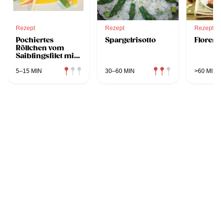
Rezept
Rezept
Rezept
Pochiertes
Spargelrisotto
Florent
Röllchen vom
Saiblingsfilet mit
Basilikum und
Gemüse
5–15 MIN
30–60 MIN
>60 MIN