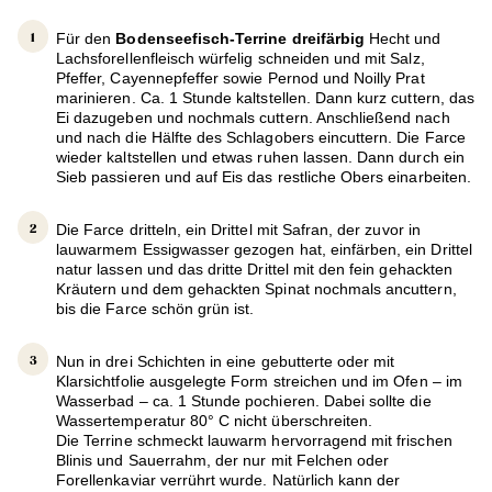
Für den
Bodenseefisch-Terrine dreifärbig
Hecht und
Lachsforellenfleisch würfelig schneiden und mit Salz,
Pfeffer, Cayennepfeffer sowie Pernod und Noilly Prat
marinieren. Ca. 1 Stunde kaltstellen. Dann kurz cuttern, das
Ei dazugeben und nochmals cuttern. Anschließend nach
und nach die Hälfte des Schlagobers eincuttern. Die Farce
wieder kaltstellen und etwas ruhen lassen. Dann durch ein
Sieb passieren und auf Eis das restliche Obers einarbeiten.
Die Farce dritteln, ein Drittel mit Safran, der zuvor in
lauwarmem Essigwasser gezogen hat, einfärben, ein Drittel
natur lassen und das dritte Drittel mit den fein gehackten
Kräutern und dem gehackten Spinat nochmals ancuttern,
bis die Farce schön grün ist.
Nun in drei Schichten in eine gebutterte oder mit
Klarsichtfolie ausgelegte Form streichen und im Ofen – im
Wasserbad – ca. 1 Stunde pochieren. Dabei sollte die
Wassertemperatur 80° C nicht überschreiten.
Die Terrine schmeckt lauwarm hervorragend mit frischen
Blinis und Sauerrahm, der nur mit Felchen oder
Forellenkaviar verrührt wurde. Natürlich kann der