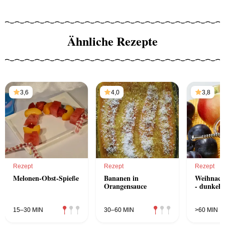
Ähnliche Rezepte
3,6
4,0
3,8
Rezept
Rezept
Rezept
Melonen-Obst-Spieße
Bananen in
Weihnach
Orangensauce
- dunkel
15–30 MIN
30–60 MIN
>60 MIN