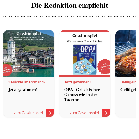
Die Redaktion empfiehlt
2 Nächte im Romantik
Jetzt gewinnen!
Beflügelnd
Hotel
Jetzt gewinnen!
OPA! Griechischer
Geflügel 
Genuss wie in der
Taverne
zum Gewinnspiel
zum Gewinnspiel
z