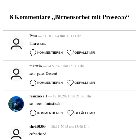
8 Kommentare „Birnensorbet mit Prosecco“
Pesu
— 31.10.2024 um 08:11 Uhr
Interessant
KOMMENTIEREN
GEFÄLLT MIR
marwin
— 24.5.2023 um 15:00 Uhr
sehr gutes Dessert
KOMMENTIEREN
GEFÄLLT MIR
franziska 1
— 12.10.2021 um 21:08 Uhr
schmeckt fantastisch
KOMMENTIEREN
GEFÄLLT MIR
chrisi0303
— 30.11.2015 um 13:40 Uhr
erfrischend