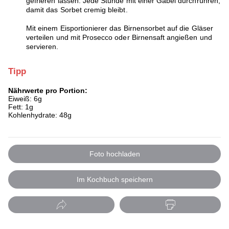
gefrieren lassen. Jede Stunde mit einer Gabel durchrühren,
damit das Sorbet cremig bleibt.
Mit einem Eisportionierer das Birnensorbet auf die Gläser
verteilen und mit Prosecco oder Birnensaft angießen und
servieren.
Tipp
Nährwerte pro Portion:
Eiweiß: 6g
Fett: 1g
Kohlenhydrate: 48g
Foto hochladen
Im Kochbuch speichern