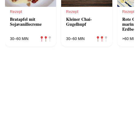
Rezept
Rezept
Rezept
Bratapfel mit
Kleiner Chai-
Rote Grü
Sojavanillecreme
Gugelhupf
marinier
Erdbeer
süßem B
Pesto
30–60 MIN
30–60 MIN
>60 MIN