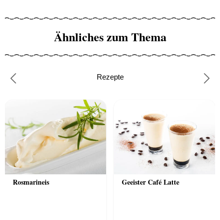
Ähnliches zum Thema
Rezepte
Previous
Nex
Rosmarineis
Geeister Café Latte