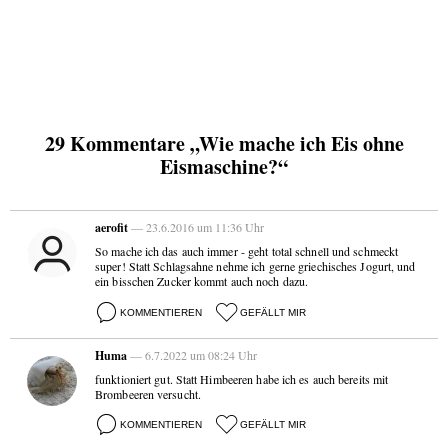
29 Kommentare „Wie mache ich Eis ohne
Eismaschine?“
aerofit
— 23.6.2016 um 11:36 Uhr
So mache ich das auch immer - geht total schnell und schmeckt
super! Statt Schlagsahne nehme ich gerne griechisches Jogurt, und
ein bisschen Zucker kommt auch noch dazu.
KOMMENTIEREN
GEFÄLLT MIR
Huma
— 6.7.2022 um 08:24 Uhr
funktioniert gut. Statt Himbeeren habe ich es auch bereits mit
Brombeeren versucht.
KOMMENTIEREN
GEFÄLLT MIR