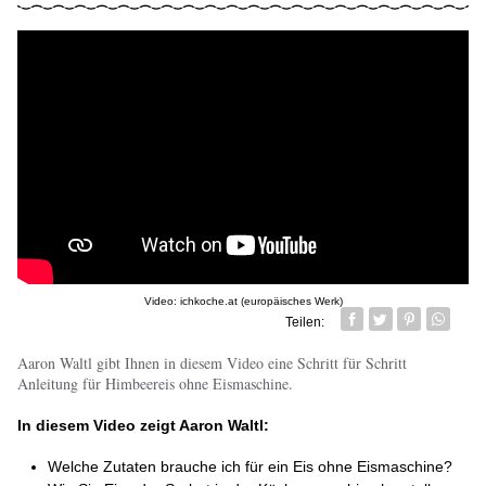
Video: ichkoche.at (europäisches Werk)
Teilen:
Facebook
Twitter
Pin it
Whatsa
Aaron Waltl gibt Ihnen in diesem Video eine Schritt für Schritt
Anleitung für Himbeereis ohne Eismaschine.
In diesem Video zeigt Aaron Waltl:
Welche Zutaten brauche ich für ein Eis ohne Eismaschine?