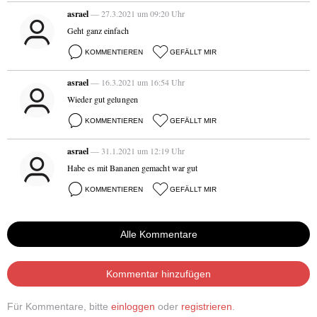
asrael
— 27.3.2021 um 09:20 Uhr
Geht ganz einfach
KOMMENTIEREN
GEFÄLLT MIR
asrael
— 16.3.2021 um 16:54 Uhr
Wieder gut gelungen
KOMMENTIEREN
GEFÄLLT MIR
asrael
— 31.1.2021 um 12:19 Uhr
Habe es mit Bananen gemacht war gut
KOMMENTIEREN
GEFÄLLT MIR
Alle Kommentare
Kommentar hinzufügen
Für Kommentare, bitte
einloggen
oder
registrieren
.