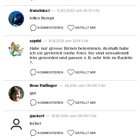
franziska 1
— 13.10.2022 um 18:51 Uhr
tolles Rezept
KOMMENTIEREN
GEFÄLLT MIR
szpthi
— 10.11.2021 um 12:01 Uhr
Habe nur grosse Birnen bekommen, deshalb habe
ich sie geviertelt (siehe Foto). Sie sind sensationell
fein geworden und passen z. B. sehr fein zu Raclette
?.
KOMMENTIEREN
GEFÄLLT MIR
Rose Palfinger
— 1.11.2014 um 06:06 Uhr
gut
KOMMENTIEREN
GEFÄLLT MIR
gackerl
— 18.10.2014 um 08:00 Uhr
lecker
KOMMENTIEREN
GEFÄLLT MIR