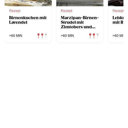
Rezept
Rezept
Rezept
Birnenkuchen mit
Marzipan-Birnen-
Lebkuc
Lavendel
Strudel mit
mit Ro
Zimtobers und
Kardamom-
Kumquats
>60 MIN
>60 MIN
>60 MIN