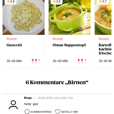
3,8
3,9
3,7
Rezept
Rezept
Rezept
Gnocchi
Omas Suppentopf
Kartoffe
karibisc
frische
und
Koriand
30–60 MIN
30–60 MIN
30–60 MIN
6 Kommentare „Birnen“
Pesu
— 26.10.2024 um 13:14 Uhr
Sehr gut
KOMMENTIEREN
GEFÄLLT MIR