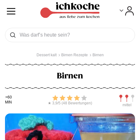
Toggle
Toggle
Was wollen Sie suchen
Suchen
Dessert kalt
Birnen Rezepte
Birnen
Birnen
Kochdauer
Bewerten
Schwierig
>60
MIN
★ 3,9/5 (48 Bewertungen)
mittel