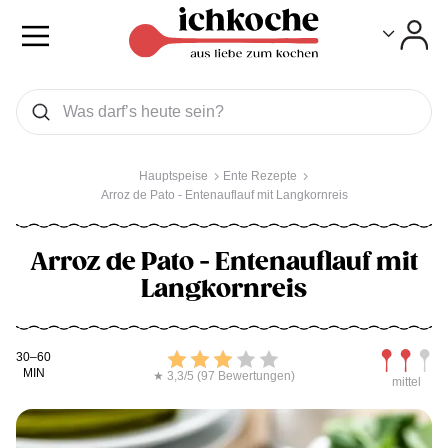
Toggle
Toggle
Was wollen Sie suchen
Suchen
Hauptspeise
Ente Rezepte
Arroz de Pato - Entenauflauf mit Langkornreis
Arroz de Pato - Entenauflauf mit
Langkornreis
Kochdauer
Bewerten
Schwierig
30–60
MIN
★ 3,3/5 (97 Bewertungen)
mittel