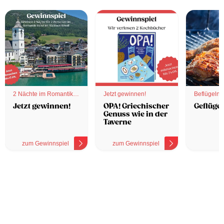
2 Nächte im Romantik
Jetzt gewinnen!
Beflügelnd
Hotel
Jetzt gewinnen!
OPA! Griechischer
Geflügel
Genuss wie in der
Taverne
zum Gewinnspiel
zum Gewinnspiel
z