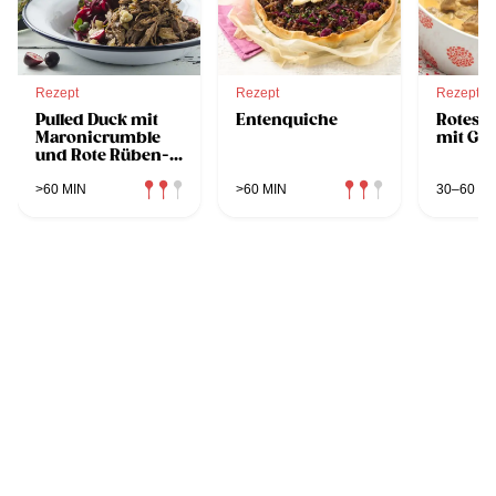
Rezept
Rezept
Rezept
Pulled Duck mit
Entenquiche
Rotes 
Maronicrumble
mit Ge
und Rote Rüben-
Spiralen
>60 MIN
>60 MIN
30–60 MI