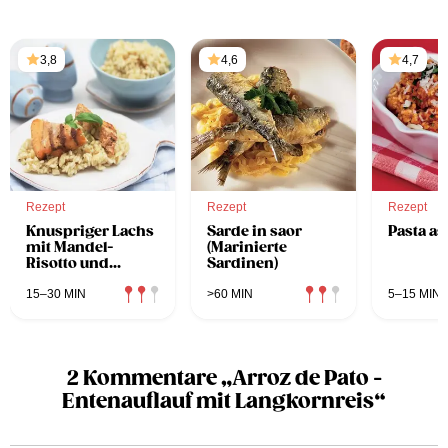
3,8
4,6
4,7
Rezept
Rezept
Rezept
Knuspriger Lachs
Sarde in saor
Pasta as
mit Mandel-
(Marinierte
Risotto und
Sardinen)
Grand-Marnier-
Sauce
15–30 MIN
>60 MIN
5–15 MIN
2 Kommentare „Arroz de Pato -
Entenauflauf mit Langkornreis“