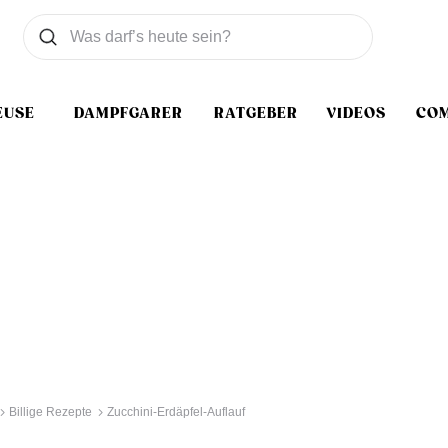
Was wollen Sie suchen
Suchen
EUSE
DAMPFGARER
RATGEBER
VIDEOS
CO
Billige Rezepte
Zucchini-Erdäpfel-Auflauf