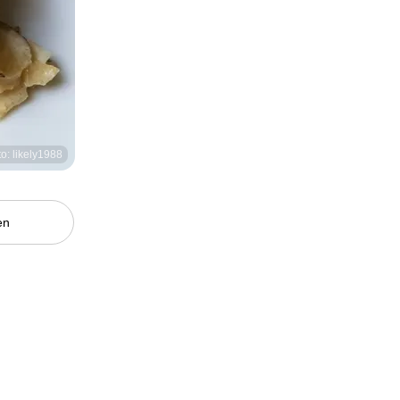
to: likely1988
en