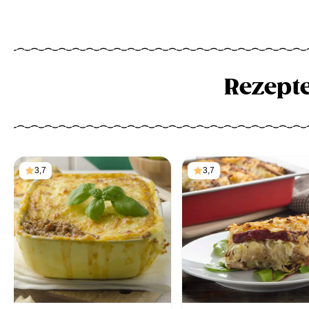
Rezept
3,7
3,7