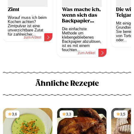
Zimt
Was mache ich,
Die wic
wenn sich das
Teigar
Worauf muss ich beim
Backpapier
Kochen achten?
Mit einige
Zimtpulver ist eine
nicht ablösen
Grundteig
Die einfachste
unverzichtbare Zutat
lässt?
Sie bereit
Methode um
für zahlreicher...
von Torte
klebengebliebenes
zum Artikel
oder...
Backpapier abzulösen,
z
ist es mit einem
feuchten...
zum Artikel
Ähnliche Rezepte
3,6
3,3
3,5