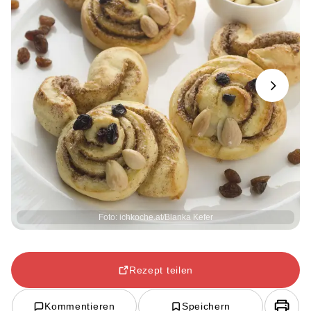
Next
Foto: ichkoche.at/Blanka Kefer
Rezept teilen
Kommentieren
Speichern