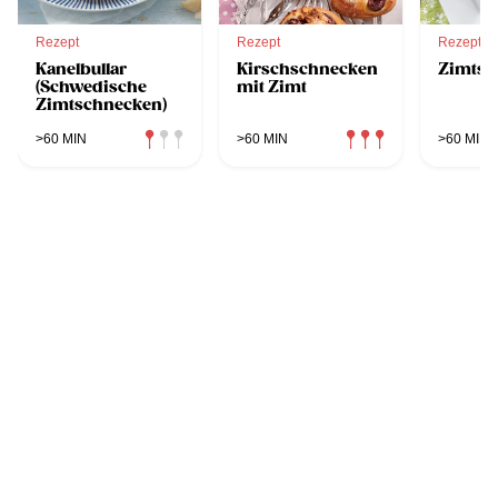
Rezept
Rezept
Rezept
Kanelbullar
Kirschschnecken
Zimtsc
(Schwedische
mit Zimt
Zimtschnecken)
>60 MIN
>60 MIN
>60 MIN