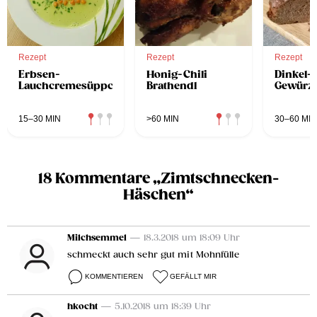
Rezept
Rezept
Rezept
Erbsen-
Honig-Chili
Dinkel-
Lauchcremesüppchen
Brathendl
Gewürz
15–30 MIN
>60 MIN
30–60 MIN
18 Kommentare „Zimtschnecken-
Häschen“
Milchsemmel
— 18.3.2018 um 18:09 Uhr
schmeckt auch sehr gut mit Mohnfülle
KOMMENTIEREN
GEFÄLLT MIR
hkocht
— 5.10.2018 um 18:39 Uhr