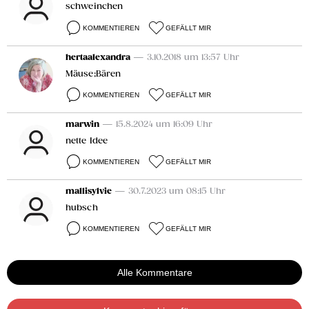
schweinchen
KOMMENTIEREN
GEFÄLLT MIR
hertaalexandra
— 3.10.2018 um 13:57 Uhr
Mäuse;Bären
KOMMENTIEREN
GEFÄLLT MIR
marwin
— 15.8.2024 um 16:09 Uhr
nette Idee
KOMMENTIEREN
GEFÄLLT MIR
mallisylvie
— 30.7.2023 um 08:15 Uhr
hubsch
KOMMENTIEREN
GEFÄLLT MIR
Alle Kommentare