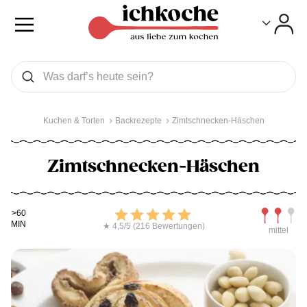
Toggle
Toggle
Was wollen Sie suchen
Suchen
Kuchen & Torten
Backrezepte
Zimtschnecken-Häschen
Zimtschnecken-Häschen
Kochdauer
Bewerten
Schwierig
>60
MIN
★ 4,5/5 (216 Bewertungen)
mittel