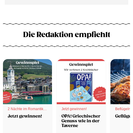
Die Redaktion empfiehlt
2 Nächte im Romantik
Jetzt gewinnen!
Beflügelnd
Hotel
Jetzt gewinnen!
OPA! Griechischer
Geflügel
Genuss wie in der
Taverne