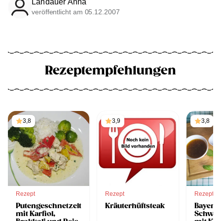
Landauer Anna
veröffentlicht am 05.12.2007
Rezeptempfehlungen
3,8
3,9
3,8
Rezept
Rezept
Rezept
Putengeschnetzeltes
Kräuterhüftsteak
Bayeri
mit Karfiol,
Schwei