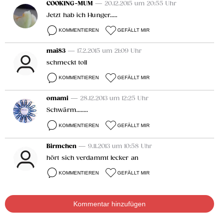
COOKING-MUM
— 20.12.2015 um 20:55 Uhr
Jetzt hab ich Hunger.....
KOMMENTIEREN
GEFÄLLT MIR
mai83
— 17.2.2015 um 21:09 Uhr
schmeckt toll
KOMMENTIEREN
GEFÄLLT MIR
omami
— 28.12.2013 um 12:25 Uhr
Schwärm........
KOMMENTIEREN
GEFÄLLT MIR
Birmchen
— 9.11.2013 um 10:58 Uhr
hört sich verdammt lecker an
KOMMENTIEREN
GEFÄLLT MIR
Kommentar hinzufügen