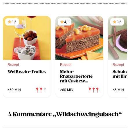
3,6
4,1
3,6
Rezept
Rezept
Rezept
Weißwein-Truffes
Mohn-
Schoko
Rhabarbertorte
mit Bir
mit Cashew
Nüssen
>60 MIN
>60 MIN
<5 MIN
4 Kommentare „Wildschweingulasch“