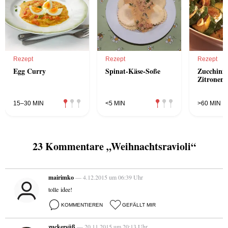
Rezept
Rezept
Rezept
Egg Curry
Spinat-Käse-Soße
Zucchini 
Zitronenö
15–30 MIN
<5 MIN
>60 MIN
23 Kommentare „Weihnachtsravioli“
mairimko
— 4.12.2015 um 06:39 Uhr
tolle idee!
KOMMENTIEREN
GEFÄLLT MIR
zuckersüß
— 20.11.2015 um 20:13 Uhr