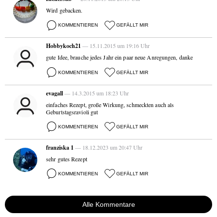
Wird gebacken.
KOMMENTIEREN
GEFÄLLT MIR
Hobbykoch21
— 15.11.2015 um 19:16 Uhr
gute Idee, brauche jedes Jahr ein paar neue Anregungen, danke
KOMMENTIEREN
GEFÄLLT MIR
evagall
— 14.3.2015 um 18:23 Uhr
einfaches Rezept, große Wirkung, schmeckten auch als
Geburtstagsravioli gut
KOMMENTIEREN
GEFÄLLT MIR
franziska 1
— 18.12.2023 um 20:47 Uhr
sehr gutes Rezept
KOMMENTIEREN
GEFÄLLT MIR
Alle Kommentare