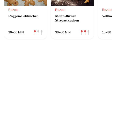
Rezept
Rezept
Rezept
Roggen-Lebkuchen
Mohn-Birnen
Vollkorn
Streuselkuchen
30–60 MIN
30–60 MIN
15–30 MI