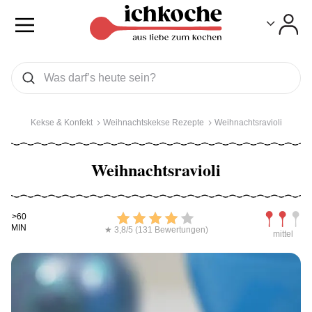
Toggle
Toggle
Was wollen Sie suchen
Suchen
Kekse & Konfekt
Weihnachtskekse Rezepte
Weihnachtsravioli
Weihnachtsravioli
Kochdauer
Bewerten
Schwierig
>60
MIN
★ 3,8/5 (131 Bewertungen)
mittel