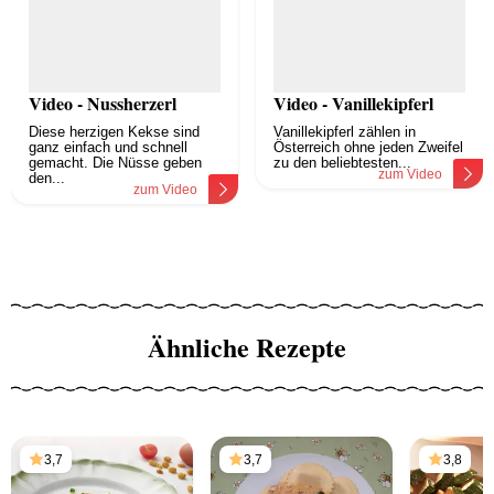
Video - Nussherzerl
Video - Vanillekipferl
Diese herzigen Kekse sind
Vanillekipferl zählen in
ganz einfach und schnell
Österreich ohne jeden Zweifel
gemacht. Die Nüsse geben
zu den beliebtesten...
zum Video
den...
zum Video
Ähnliche Rezepte
3,7
3,7
3,8