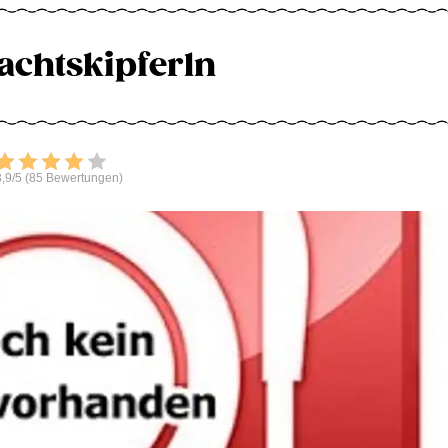
chtskipferln
Bewerten
,9/5 (85 Bewertungen)