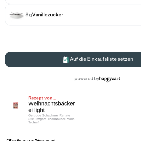
Rezept von...
Weihnachtsbäcker
ei light
Gertrude Schachner, Renate
Stix, Irmgard Thonhauser, Maria
Tscharf