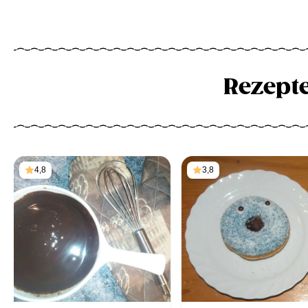
Rezept
4,8
3,8