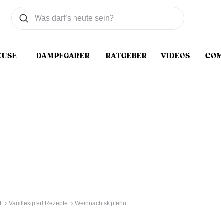
Was wollen Sie suchen
Suchen
EUSE
DAMPFGARER
RATGEBER
VIDEOS
CO
t
Vanillekipferl Rezepte
Weihnachtskipferln