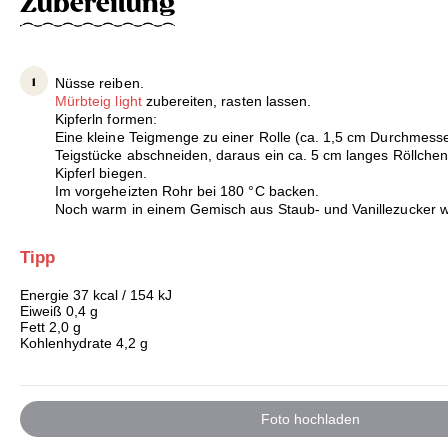
Zubereitung
Nüsse reiben.
Mürbteig light
zubereiten, rasten lassen.
Kipferln formen:
Eine kleine Teigmenge zu einer Rolle (ca. 1,5 cm Durchmesse
Teigstücke abschneiden, daraus ein ca. 5 cm langes Röllche
Kipferl biegen.
Im vorgeheizten Rohr bei 180 °C backen.
Noch warm in einem Gemisch aus Staub- und Vanillezucker w
Tipp
Energie 37 kcal / 154 kJ
Eiweiß 0,4 g
Fett 2,0 g
Kohlenhydrate 4,2 g
Foto hochladen