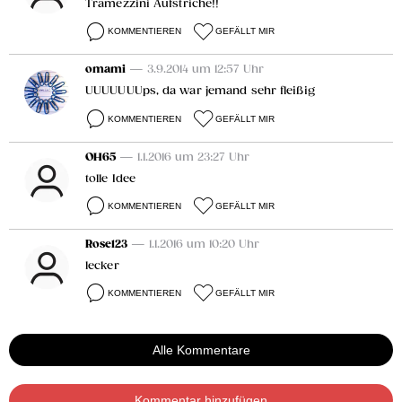
Tramezzini Aufstriche!!
KOMMENTIEREN
GEFÄLLT MIR
omami
— 3.9.2014 um 12:57 Uhr
UUUUUUUps, da war jemand sehr fleißig
KOMMENTIEREN
GEFÄLLT MIR
OH65
— 1.1.2016 um 23:27 Uhr
tolle Idee
KOMMENTIEREN
GEFÄLLT MIR
Rose123
— 1.1.2016 um 10:20 Uhr
lecker
KOMMENTIEREN
GEFÄLLT MIR
Alle Kommentare
Kommentar hinzufügen