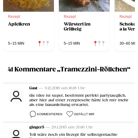
Rezept
Rezept
Rezept
Apfelkren
Würsterl im
Schokol
Grillteig
a la Ver
5–15 MIN
5–15 MIN
30–60 MIN
41 Kommentare „Tramezzini-Röllchen“
Gast
— 9.12.2018 um 16:18 Uhr
die idee ist super, bestimmt perfekt partytauglich,
aber hier auf einer rezepteseite hätte ich mir mehr
als eine bauanleitung erwartet.
KOMMENTIEREN
GEFÄLLT MIR
ginger5
— 29.1.2015 um 20:16 Uhr
Toll wäre noch ein Rezept für selbstgemachte