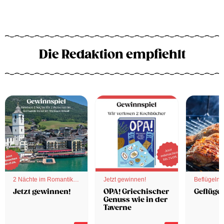
Die Redaktion empfiehlt
2 Nächte im Romantik
Jetzt gewinnen!
Beflügelnd
Hotel
Jetzt gewinnen!
OPA! Griechischer
Geflügel
Genuss wie in der
Taverne