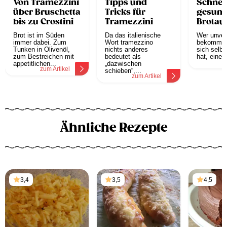
Von Tramezzini
Tipps und
Schnell
über Bruschetta
Tricks für
gesun
bis zu Crostini
Tramezzini
Brotauf
Brot ist im Süden
Da das italienische
Wer unver
immer dabei. Zum
Wort tramezzino
bekommt o
Tunken in Olivenöl,
nichts anderes
sich selbs
zum Bestreichen mit
bedeutet als
hat, eine 
z
appetitlichen...
„dazwischen
zum Artikel
schieben“,...
zum Artikel
Ähnliche Rezepte
3,4
3,5
4,5