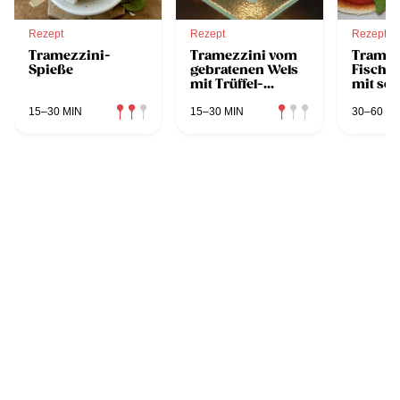
Rezept
Rezept
Rezept
Tramezzini-
Tramezzini vom
Tramez
Spieße
gebratenen Wels
Fischt
mit Trüffel-
mit sch
Remoulade und
gebeiz
Kopfsalat
Stöcker
15–30 MIN
15–30 MIN
30–60 MI
Joghur