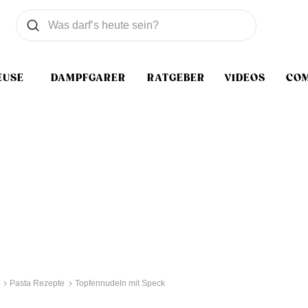
Was wollen Sie suchen
Suchen
EUSE
DAMPFGARER
RATGEBER
VIDEOS
CO
Pasta Rezepte
Topfennudeln mit Speck