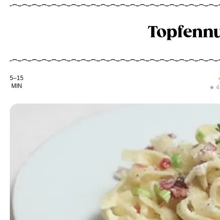
Topfennu
Kochdauer
5–15
MIN
★ 4