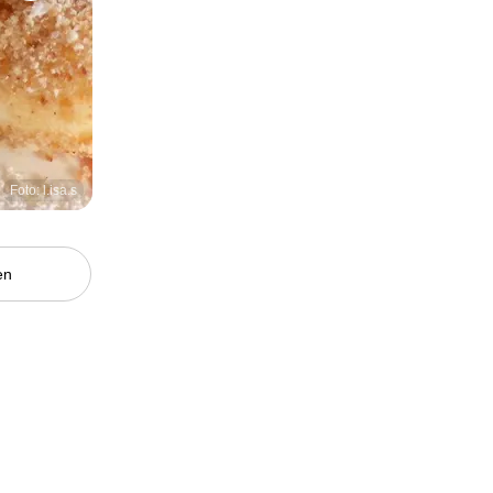
Foto: l.isa.s
en