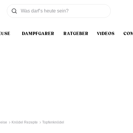
Was wollen Sie suchen
Suchen
EUSE
DAMPFGARER
RATGEBER
VIDEOS
CO
eise
Knödel Rezepte
Topfenknödel