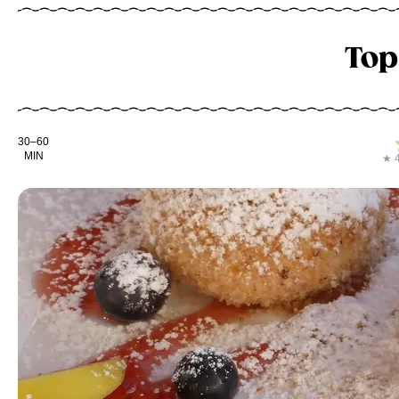
Top
Kochdauer
30–60
MIN
★ 4