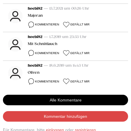
hoebi82
— 13.7.2021 um 00:26 Uhr
Majoran
KOMMENTIEREN
GEFÄLLT MIR
hoebi82
— 1.7.2019 um 23:33 Uhr
Mit Schnittlauch
KOMMENTIEREN
GEFÄLLT MIR
hoebi82
— 18.6.2019 um 14:43 Uhr
Oliven
KOMMENTIEREN
GEFÄLLT MIR
Alle Kommentare
Kommentar hinzufügen
Für Kommentare, bitte
einloggen
oder
registrieren
.