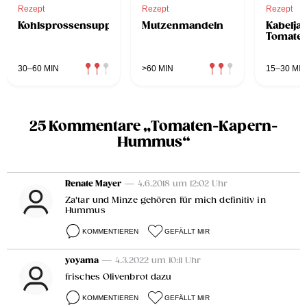
Rezept
Rezept
Rezept
Kohlsprossensuppe
Mutzenmandeln
Kabeljau
Tomaten
30–60 MIN
>60 MIN
15–30 MIN
25 Kommentare „Tomaten-Kapern-
Hummus“
Renate Mayer
— 4.6.2018 um 12:02 Uhr
Za'tar und Minze gehören für mich definitiv in
Hummus
KOMMENTIEREN
GEFÄLLT MIR
yoyama
— 4.3.2022 um 10:11 Uhr
frisches Olivenbrot dazu
KOMMENTIEREN
GEFÄLLT MIR