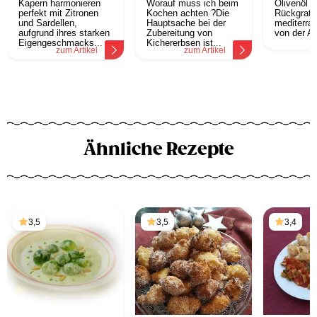
Kapern harmonieren
Worauf muss ich beim
Olivenöl i
perfekt mit Zitronen
Kochen achten ?Die
Rückgrat j
und Sardellen,
Hauptsache bei der
mediterra
aufgrund ihres starken
Zubereitung von
von der Al
z
Eigengeschmacks...
Kichererbsen ist...
zum Artikel
zum Artikel
Ähnliche Rezepte
3,5
3,5
3,4