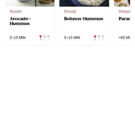
Rezept
Rezept
Rezept
Avocado-
Bohnen-Hummus
Parade
Hummus
5–15 MIN
5–15 MIN
>60 MIN