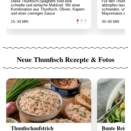
Diese Thunfisch-Spaghetti sind eine
Für den Thunfisc
schnelle und einfache Mahlzeit. Mit einer
abtropfen lassen,
Kombination aus Thunfisch, Oliven, Kapern
schneiden, und v
und einer cremigen Sauce
Mayonnaise abs
15–30 MIN
30–60 MIN
Neue Thunfisch Rezepte & Fotos
Thunfischaufstrich
Bunte Reissc