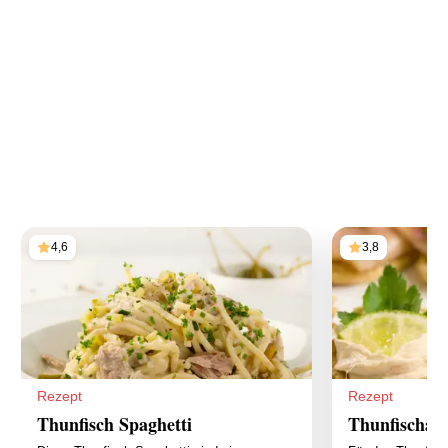
4,6
3,8
Rezept
Rezept
Thunfisch Spaghetti
Thunfischauf