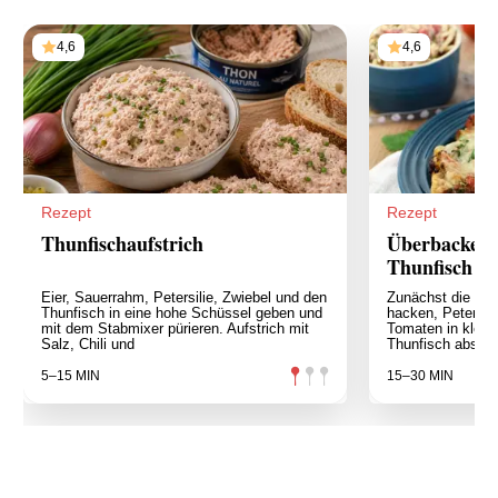
4,6
4,6
Rezept
Rezept
Thunfischaufstrich
Überbackene
Thunfisch u
Eier, Sauerrahm, Petersilie, Zwiebel und den
Zunächst die Zwi
Thunfisch in eine hohe Schüssel geben und
hacken, Petersil 
mit dem Stabmixer pürieren. Aufstrich mit
Tomaten in klein
Salz, Chili und
Thunfisch abseih
5–15 MIN
15–30 MIN