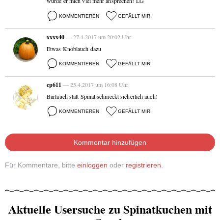
würde er mich viel mehr ansprechen! LG
KOMMENTIEREN
GEFÄLLT MIR
xxxx40
— 27.4.2017 um 20:02 Uhr
Etwas Knoblauch dazu
KOMMENTIEREN
GEFÄLLT MIR
cp611
— 25.4.2017 um 16:08 Uhr
Bärlauch statt Spinat schmeckt sicherlich auch!
KOMMENTIEREN
GEFÄLLT MIR
Kommentar hinzufügen
Für Kommentare, bitte
einloggen
oder
registrieren
.
Aktuelle Usersuche zu Spinatkuchen mit