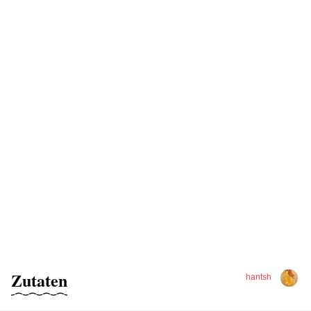
Zutaten
hantsh