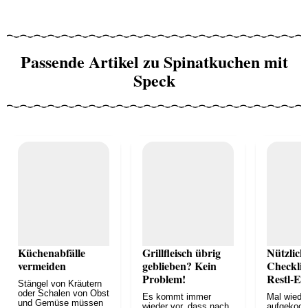
Passende Artikel zu Spinatkuchen mit
Speck
Küchenabfälle
Grillfleisch übrig
Nützlich
vermeiden
geblieben? Kein
Checklis
Problem!
Restl-Es
Stängel von Kräutern
oder Schalen von Obst
Es kommt immer
Mal wiede
und Gemüse müssen
wieder vor, dass nach
aufgekoch