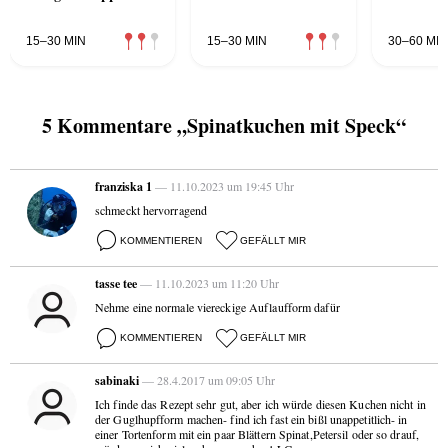
15–30 MIN
15–30 MIN
30–60 MIN
5 Kommentare „Spinatkuchen mit Speck“
franziska 1
— 11.10.2023 um 19:45 Uhr
schmeckt hervorragend
KOMMENTIEREN
GEFÄLLT MIR
tasse tee
— 11.10.2023 um 11:20 Uhr
Nehme eine normale viereckige Auflaufform dafür
KOMMENTIEREN
GEFÄLLT MIR
sabinaki
— 28.4.2017 um 09:05 Uhr
Ich finde das Rezept sehr gut, aber ich würde diesen Kuchen nicht in
der Guglhupfform machen- find ich fast ein bißl unappetitlich- in
einer Tortenform mit ein paar Blättern Spinat,Petersil oder so drauf,