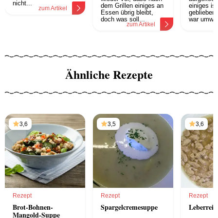
nicht...
dem Grillen einiges an
einiges is
zum Artikel
Essen übrig bleibt,
geblieben
doch was soll...
war umwer
zum Artikel
z
Ähnliche Rezepte
3,6
3,5
3,6
Rezept
Rezept
Rezept
Brot-Bohnen-
Spargelcremesuppe
Leberreis
Mangold-Suppe