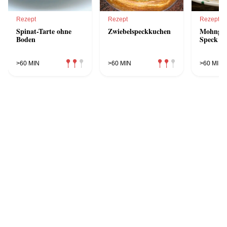
Rezept
Rezept
Rezept
Spinat-Tarte ohne
Zwiebelspeckkuchen
Mohngug
Boden
Speck un
>60 MIN
>60 MIN
>60 MIN