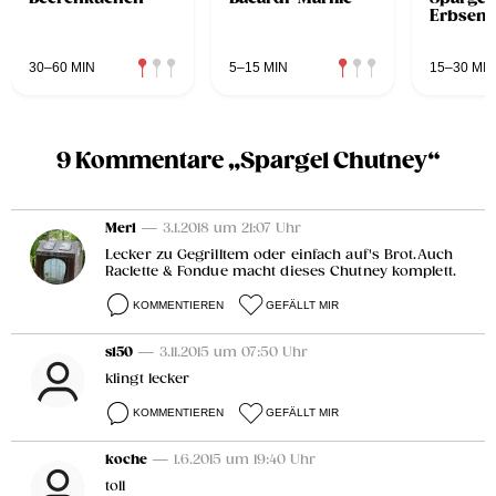
Erbsenr
30–60 MIN
5–15 MIN
15–30 MIN
9 Kommentare „Spargel Chutney“
Merl
— 3.1.2018 um 21:07 Uhr
Lecker zu Gegrilltem oder einfach auf's Brot.Auch
Raclette & Fondue macht dieses Chutney komplett.
KOMMENTIEREN
GEFÄLLT MIR
s150
— 3.11.2015 um 07:50 Uhr
klingt lecker
KOMMENTIEREN
GEFÄLLT MIR
koche
— 1.6.2015 um 19:40 Uhr
toll