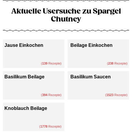
Aktuelle Usersuche zu Spargel
Chutney
Jause Einkochen
Beilage Einkochen
(
139
Rezepte)
(
238
Rezepte)
Basilikum Beilage
Basilikum Saucen
(
394
Rezepte)
(
1523
Rezepte)
Knoblauch Beilage
(
1778
Rezepte)