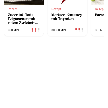
Rezept
Rezept
Rezept
Zucchini-Tofu-
Marillen-Chutney
Parade
Teigtaschen mit
mit Thymian
rotem Zwiebel-
Chutney
>60 MIN
30–60 MIN
30–60 MI