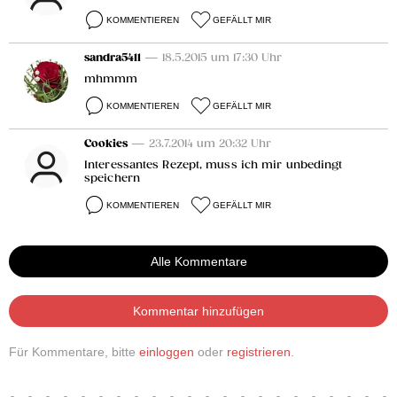
KOMMENTIEREN
GEFÄLLT MIR
sandra5411
— 18.5.2015 um 17:30 Uhr
mhmmm
KOMMENTIEREN
GEFÄLLT MIR
Cookies
— 23.7.2014 um 20:32 Uhr
Interessantes Rezept, muss ich mir unbedingt
speichern
KOMMENTIEREN
GEFÄLLT MIR
Alle Kommentare
Kommentar hinzufügen
Für Kommentare, bitte
einloggen
oder
registrieren
.