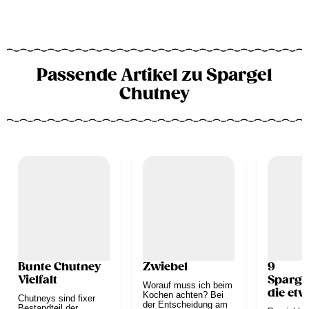
Passende Artikel zu Spargel
Chutney
Bunte Chutney
Zwiebel
9
Vielfalt
Sparge
Worauf muss ich beim
die et
Kochen achten? Bei
Chutneys sind fixer
der Entscheidung am
anders 
Bestandteil der