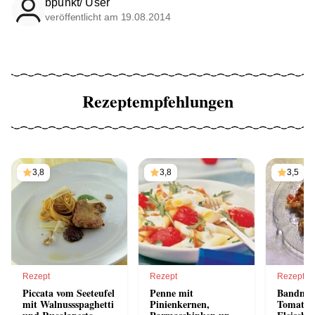
bpunkt/ User
veröffentlicht am 19.08.2014
Rezeptempfehlungen
3,8
3,8
3,5
Rezept
Rezept
Rezept
Piccata vom Seeteufel
Penne mit
Bandnud
mit Walnussspaghetti
Pinienkernen,
Tomaten