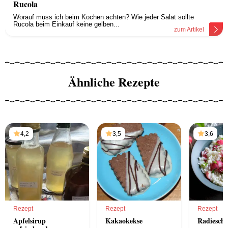
Rucola
Worauf muss ich beim Kochen achten? Wie jeder Salat sollte
Rucola beim Einkauf keine gelben...
zum Artikel
Ähnliche Rezepte
4,2
3,5
3,6
Rezept
Rezept
Rezept
Apfelsirup
Kakaokekse
Radiesche