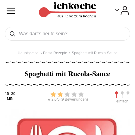
Toggle
Toggle
Was wollen Sie suchen
Suchen
Hauptspeise
Pasta Rezepte
Spaghetti mit Rucola-Sauce
Spaghetti mit Rucola-Sauce
Kochdauer
Bewerten
Schwierig
15–30
MIN
★ 2,0/5 (9 Bewertungen)
einfach