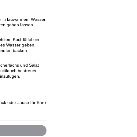
r in lauwarmem Wasser
uten gehen lassen.
hltem Kochlöffel ein
ndes Wasser geben.
inuten backen.
ucherlachs und Salat
nittlauch bestreuen
inzufügen.
ück oder Jause für Büro