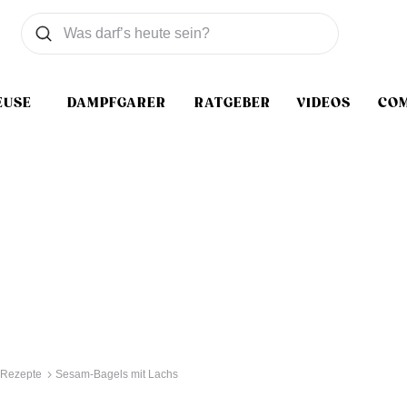
Was wollen Sie suchen
Suchen
EUSE
DAMPFGARER
RATGEBER
VIDEOS
CO
 Rezepte
Sesam-Bagels mit Lachs