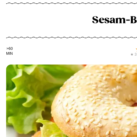
Sesam-Ba
Kochdauer
>60
MIN
★ 3