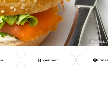
Foto: frisotop
en
Speichern
Druck