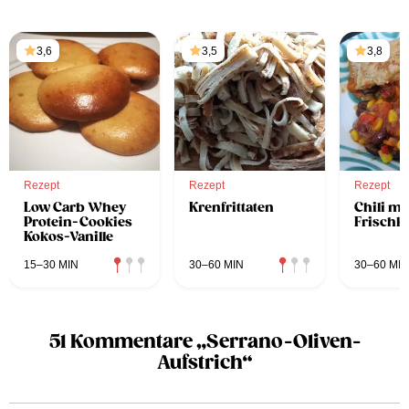
3,6
3,5
3,8
Rezept
Rezept
Rezept
Low Carb Whey
Krenfrittaten
Chili mi
Protein-Cookies
Frischk
Kokos-Vanille
15–30 MIN
30–60 MIN
30–60 MIN
51 Kommentare „Serrano-Oliven-
Aufstrich“