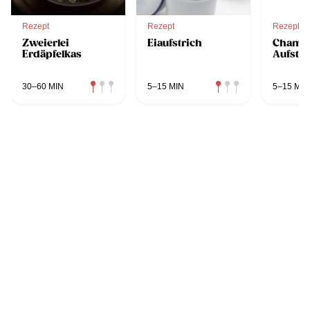
Rezept
Rezept
Rezept
Zweierlei
Eiaufstrich
Champ
Erdäpfelkas
Aufstri
30–60 MIN
5–15 MIN
5–15 MIN