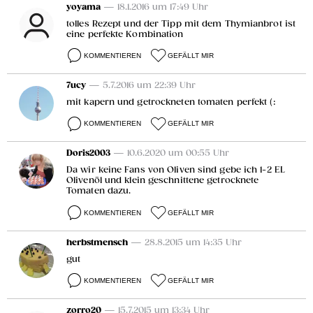
yoyama
— 18.1.2016 um 17:49 Uhr
tolles Rezept und der Tipp mit dem Thymianbrot ist
eine perfekte Kombination
KOMMENTIEREN
GEFÄLLT MIR
7ucy
— 5.7.2016 um 22:39 Uhr
mit kapern und getrockneten tomaten perfekt (:
KOMMENTIEREN
GEFÄLLT MIR
Doris2003
— 10.6.2020 um 00:55 Uhr
Da wir keine Fans von Oliven sind gebe ich 1-2 EL
Olivenöl und klein geschnittene getrocknete
Tomaten dazu.
KOMMENTIEREN
GEFÄLLT MIR
herbstmensch
— 28.8.2015 um 14:35 Uhr
gut
KOMMENTIEREN
GEFÄLLT MIR
zorro20
— 15.7.2015 um 13:34 Uhr