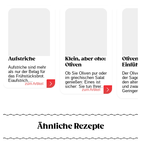
Aufstriche
Klein, aber oho:
Oliven 
Oliven
Einfüh
Aufstriche sind mehr
als nur der Belag für
Ob Sie Oliven pur oder
Der Olive
das Frühstücksbrot.
im griechischen Salat
der Sage 
Eiaufstrich,...
genießen: Eines ist
den alten 
zum Artikel
sicher: Sie tun Ihrer...
und zwar 
zum Artikel
Geringeren
z
Ähnliche Rezepte