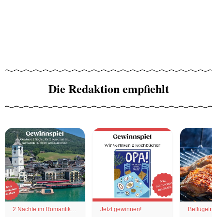
Die Redaktion empfiehlt
2 Nächte im Romantik
Jetzt gewinnen!
Beflügelnd