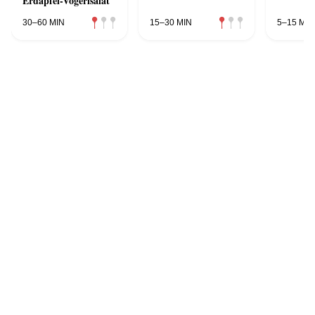
Erdäpfel-Vogerlsalat
30–60 MIN
15–30 MIN
5–15 MIN