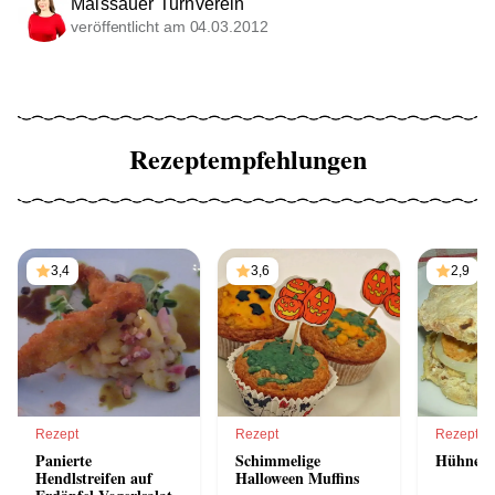
Maissauer Turnverein
veröffentlicht am 04.03.2012
Rezeptempfehlungen
3,4
3,6
2,9
Rezept
Rezept
Rezept
Panierte
Schimmelige
Hühnerb
Hendlstreifen auf
Halloween Muffins