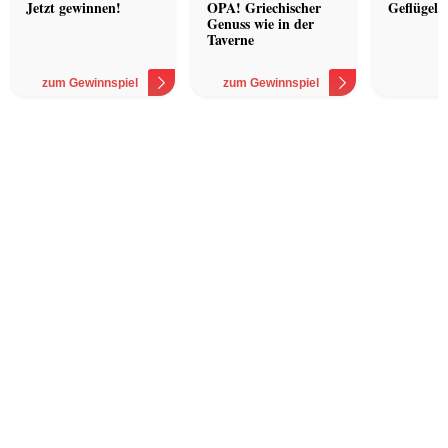
Hotel
Jetzt gewinnen!
OPA! Griechischer
Geflügel 
Genuss wie in der
Taverne
zum Gewinnspiel
zum Gewinnspiel
z