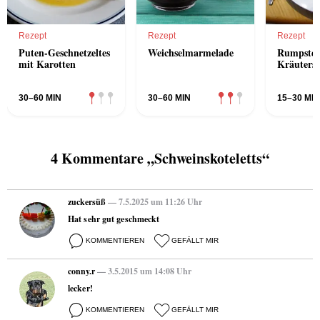
Rezept
Rezept
Rezept
Puten-Geschnetzeltes
Weichselmarmelade
Rumpstea
mit Karotten
Kräutersa
30–60 MIN
30–60 MIN
15–30 MIN
4 Kommentare „Schweinskoteletts“
zuckersüß
— 7.5.2025 um 11:26 Uhr
Hat sehr gut geschmeckt
KOMMENTIEREN
GEFÄLLT MIR
conny.r
— 3.5.2015 um 14:08 Uhr
lecker!
KOMMENTIEREN
GEFÄLLT MIR