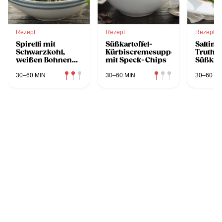
Rezept
Rezept
Rezept
Spirelli mit
Süßkartoffel-
Saltim
Schwarzkohl,
Kürbiscremesuppe
Trutha
weißen Bohnen
mit Speck-Chips
Süßkart
und
Austernpilzen
30–60 MIN
30–60 MIN
30–60 MI