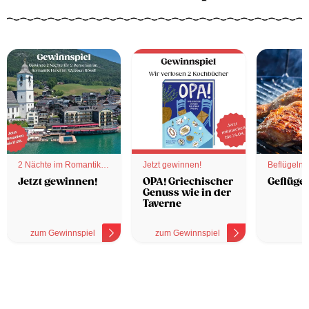
2 Nächte im Romantik
Jetzt gewinnen!
Beflügelnd
Hotel
Jetzt gewinnen!
OPA! Griechischer
Geflügel
Genuss wie in der
Taverne
zum Gewinnspiel
zum Gewinnspiel
z