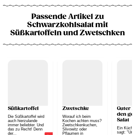
Passende Artikel zu
Schwarzkohlsalat mit
Süßkartoffeln und Zwetschken
Süßkartoffel
Zwetschke
Guter R
den ge
Die Süßkartoffel wird
Worauf ich beim
Salat
auch hierzulande
Kochen achten muss?
immer beliebter. Und
Zwetschkenkuchen,
Ein Küche
das zu Recht! Denn
Slivowitz oder
sagt: "Um
der...
Pflaumen in