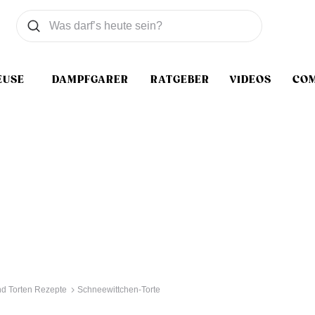
Was wollen Sie suchen
Suchen
EUSE
DAMPFGARER
RATGEBER
VIDEOS
CO
d Torten Rezepte
Schneewittchen-Torte