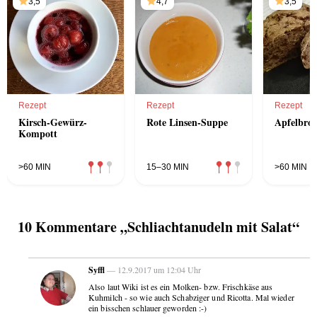
3,5
4,7
3,5
Rezept
Rezept
Rezept
Kirsch-Gewürz-
Rote Linsen-Suppe
Apfelbrot
Kompott
>60 MIN
15–30 MIN
>60 MIN
10 Kommentare „Schliachtanudeln mit Salat“
Syffl
— 12.9.2017 um 12:04 Uhr
Also laut Wiki ist es ein Molken- bzw. Frischkäse aus
Kuhmilch - so wie auch Schabziger und Ricotta. Mal wieder
ein bisschen schlauer geworden :-)