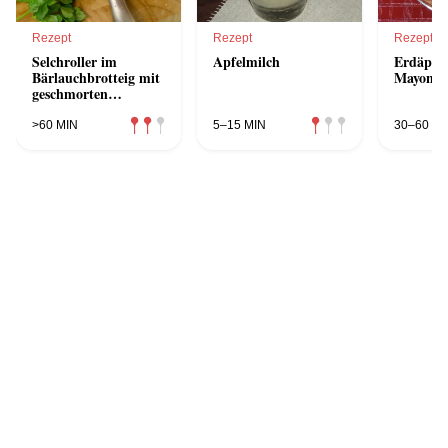
Rezept
Rezept
Rezept
Selchroller im
Apfelmilch
Erdäpfel
Bärlauchbrotteig mit
Mayonna
geschmorten
Schwarzwurzeln
>60 MIN
5–15 MIN
30–60 MI