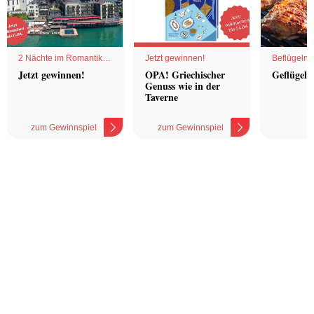
2 Nächte im Romantik
Jetzt gewinnen!
Beflügelnd
Hotel
Jetzt gewinnen!
OPA! Griechischer
Geflügel 
Genuss wie in der
Taverne
zum Gewinnspiel
zum Gewinnspiel
z