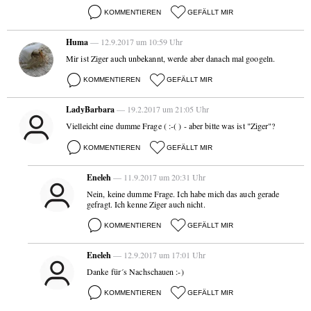
KOMMENTIEREN
GEFÄLLT MIR
Huma
— 12.9.2017 um 10:59 Uhr
Mir ist Ziger auch unbekannt, werde aber danach mal googeln.
KOMMENTIEREN
GEFÄLLT MIR
LadyBarbara
— 19.2.2017 um 21:05 Uhr
Vielleicht eine dumme Frage ( :-( ) - aber bitte was ist "Ziger"?
KOMMENTIEREN
GEFÄLLT MIR
Eneleh
— 11.9.2017 um 20:31 Uhr
Nein, keine dumme Frage. Ich habe mich das auch gerade
gefragt. Ich kenne Ziger auch nicht.
KOMMENTIEREN
GEFÄLLT MIR
Eneleh
— 12.9.2017 um 17:01 Uhr
Danke für´s Nachschauen :-)
KOMMENTIEREN
GEFÄLLT MIR