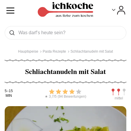
Toggle
Toggle
Was wollen Sie suchen
Suchen
Hauptspeise
Pasta Rezepte
Schliachtanudeln mit Salat
Schliachtanudeln mit Salat
Kochdauer
Bewerten
Schwierig
5–15
MIN
★ 3,7/5 (94 Bewertungen)
mittel