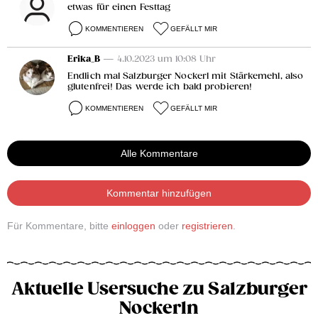
etwas für einen Festtag
KOMMENTIEREN
GEFÄLLT MIR
Erika_B
— 4.10.2023 um 10:08 Uhr
Endlich mal Salzburger Nockerl mit Stärkemehl, also
glutenfrei! Das werde ich bald probieren!
KOMMENTIEREN
GEFÄLLT MIR
Alle Kommentare
Kommentar hinzufügen
Für Kommentare, bitte
einloggen
oder
registrieren
.
Aktuelle Usersuche zu Salzburger
Nockerln