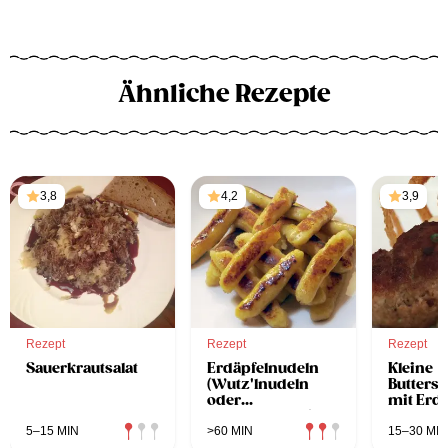
Ähnliche Rezepte
3,8
4,2
3,9
Rezept
Rezept
Rezept
Sauerkrautsalat
Erdäpfelnudeln
Kleine
(Wutz'lnudeln
Buttersc
oder
mit Erd
Schupfnudeln)
5–15 MIN
>60 MIN
15–30 MIN