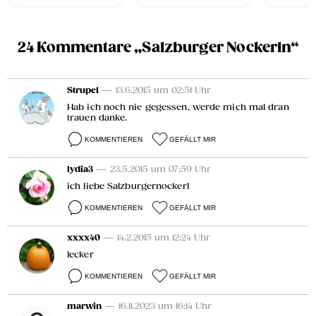
24 Kommentare „Salzburger Nockerln“
Strupel
— 13.6.2015 um 02:51 Uhr
Hab ich noch nie gegessen, werde mich mal dran
trauen danke.
KOMMENTIEREN
GEFÄLLT MIR
lydia3
— 23.5.2015 um 07:59 Uhr
ich liebe Salzburgernockerl
KOMMENTIEREN
GEFÄLLT MIR
xxxx40
— 14.2.2015 um 12:24 Uhr
lecker
KOMMENTIEREN
GEFÄLLT MIR
marwin
— 16.11.2023 um 16:14 Uhr