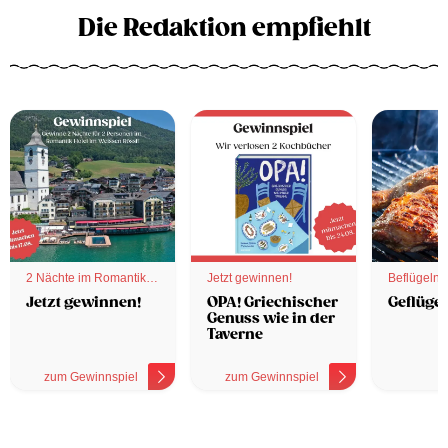
Die Redaktion empfiehlt
2 Nächte im Romantik
Jetzt gewinnen!
Beflügelnd
Hotel
Jetzt gewinnen!
OPA! Griechischer
Geflügel
Genuss wie in der
Taverne
zum Gewinnspiel
zum Gewinnspiel
z