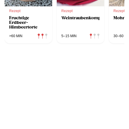
Rezept
Rezept
Rezept
Fruchtige
Weintraubenkompott
Mohnn
Erdbeer-
Himbeertorte
>60 MIN
5–15 MIN
30–60 MI