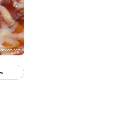
tockphoto.com
en