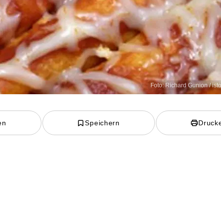
Foto: Richard Gunion / is
en
Speichern
Druck