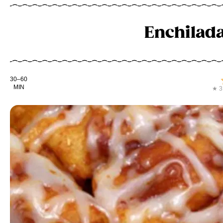
Enchilada
Kochdauer
30–60
MIN
★ 3