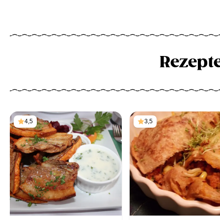
Rezept
4,5
3,5