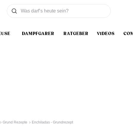
Was wollen Sie suchen
Suchen
EUSE
DAMPFGARER
RATGEBER
VIDEOS
CO
Grund Rezepte
Enchiladas - Grundrezept