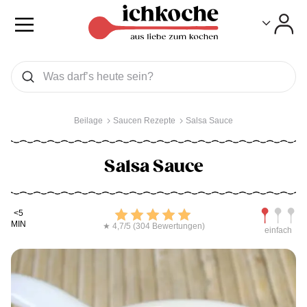
Toggle
Toggle
Was wollen Sie suchen
Suchen
Beilage
Saucen Rezepte
Salsa Sauce
Salsa Sauce
Kochdauer
Bewerten
Schwierig
<5
MIN
★ 4,7/5 (304 Bewertungen)
einfach