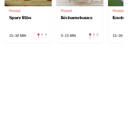
Rezept
Rezept
Rezept
Spare Ribs
Béchamelsauce
Knobla
15–30 MIN
5–15 MIN
15–30 MI