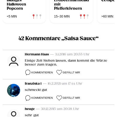
Blutiges
Erdbeermarmelade
Cevapci
Halloween
mit
Popcorn
Pfefferkörnern
<5 MIN
15–30 MIN
>60 MIN
42 Kommentare „Salsa Sauce“
Hermann Haas
— 3.1.2016 um 20:55 Uhr
Einige Zeit Stehen lassen, dann kommt die Würze
besser zum tragen.
KOMMENTIEREN
GEFÄLLT MIR
franziska 1
— 16.2.2021 um 17:44 Uhr
schmeckt gut
KOMMENTIEREN
GEFÄLLT MIR
heuge
— 30.12.2015 um 20:38 Uhr
sehr gut