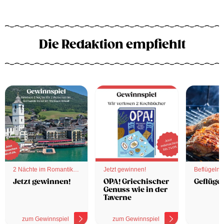
Die Redaktion empfiehlt
2 Nächte im Romantik
Jetzt gewinnen!
Beflügelnd
Hotel
Jetzt gewinnen!
OPA! Griechischer
Geflügel
Genuss wie in der
Taverne
zum Gewinnspiel
zum Gewinnspiel
z