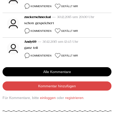
KOMMENTIEREN
GEFÄLLT MIR
zuckerschneckal
— 30.12.2015 um 20:00 Uhr
schon gespeichert
KOMMENTIEREN
GEFÄLLT MIR
Andy69
— 30.12.2015 um 12:45 Uhr
ganz toll
KOMMENTIEREN
GEFÄLLT MIR
Alle Kommentare
Kommentar hinzufügen
Für Kommentare, bitte
einloggen
oder
registrieren
.