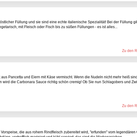
tlicher Füllung und sie sind eine echte italienische Spezialität! Bei der Füllung gi
getarisch, mit Fleisch oder Fisch bis zu süßen Füllungen - es ist alles...
Zu den 
 aus Pancetta und Eiern mit Käse vermischt. Wenn die Nudeln nicht mehr heiß sin
n wird die Carbonara Sauce richtig schön cremig! Ob Sie nun Schlagobers und Zwi
Zu den 
e Vorspeise, die aus rohem Rindfleisch zubereitet wird, "erfunden" vom legendäre
dünn, vortrefflich mariniert und kühl serviert; das sind die Markenzeichen...