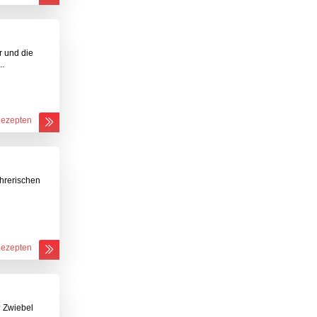
r und die
..
Rezepten
ührerischen
Rezepten
? Zwiebel