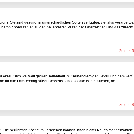
 Sie sind gesund, in unterschiedlichen Sorten verfügbar, vielfältig verarbeitba
Champignons zählen zu den beliebtesten Pilzen der Österreicher. Und das zurecht.
Zu den 
d erfreut sich weltweit großer Beliebtheit. Mit seiner cremigen Textur und dem verf
 für alle Fans cremig-süßer Desserts. Cheesecake ist ein Kuchen, de...
Zu den 
rd? Die berühmten Köche im Fernsehen können Ihnen nichts Neues mehr erzählen