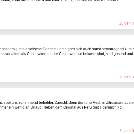
Zu den 
esonders gut in asiatische Gerichte und eignet sich auch sonst hervorragend zum
 uns vor allem als Cashewkerne oder Cashewnüsse bekannt sind, sind gesund und e
Zu den 
uch bei uns zunehmend beliebter. Zurecht, denn der rohe Fisch in Zitrusmarinade 
immer ein wenig an Urlaub. Neben dem Original aus Peru (mit Tigermilch!) gi...
Zu den 