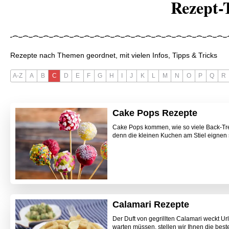
Rezept-
Rezepte nach Themen geordnet, mit vielen Infos, Tipps & Tricks
A-Z
A
B
C
D
E
F
G
H
I
J
K
L
M
N
O
P
Q
R
Cake Pops Rezepte
Cake Pops kommen, wie so viele Back-Tren
denn die kleinen Kuchen am Stiel eignen si
Calamari Rezepte
Der Duft von gegrillten Calamari weckt U
warten müssen, stellen wir Ihnen die beste