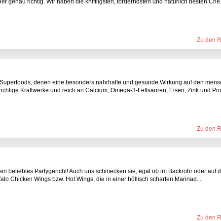
r genau richtig. Wir haben die kniffligsten, forderndsten und natürlich besten Che.
Zu den 
uperfoods, denen eine besonders nahrhafte und gesunde Wirkung auf den mens
chtige Kraftwerke und reich an Calcium, Omega-3-Fettsäuren, Eisen, Zink und Prot
Zu den 
in beliebtes Partygericht! Auch uns schmecken sie, egal ob im Backrohr oder auf d
falo Chicken Wings bzw. Hot Wings, die in einer höllisch scharfen Marinad...
Zu den 