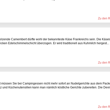
Zu den 
melzende Camembert dürfte wohl der bekannteste Käse Frankreichs sein. Die Käsel
cken Edelschimmelschicht überzogen. Er wird traditionell aus Kuhmilch hergest...
Zu den 
rt müssen Sie bei Campingessen nicht mehr sofort an Nudelgerichte aus dem Pack
z und Küchenutensilien kann man nämlich köstliche Gerichte zubereiten. Die Devise
Zu den 