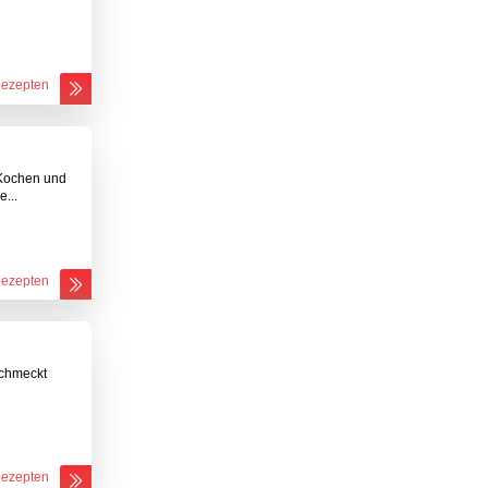
Rezepten
 Kochen und
...
Rezepten
schmeckt
Rezepten