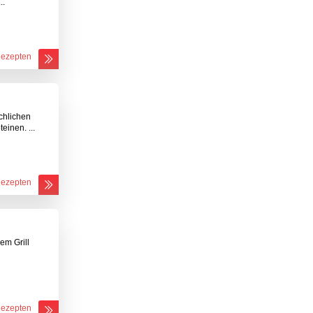
..
Rezepten
chlichen
einen. ...
Rezepten
em Grill
Rezepten