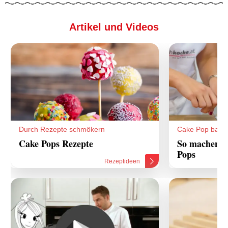
Artikel und Videos
Durch Rezepte schmökern
Cake Pop backe
Cake Pops Rezepte
So machen ec
Pops
Rezeptideen