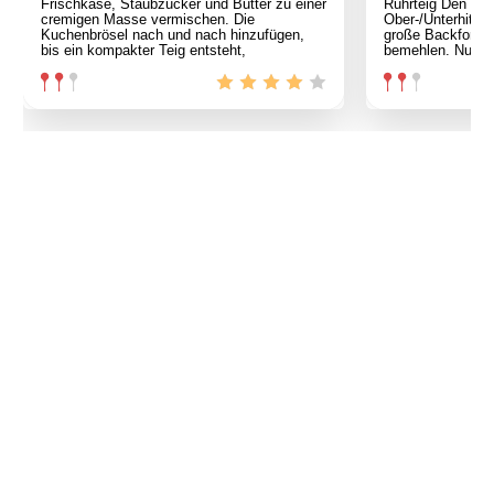
Frischkäse, Staubzucker und Butter zu einer
Rührteig Den Ba
cremigen Masse vermischen. Die
Ober-/Unterhitze
Kuchenbrösel nach und nach hinzufügen,
große Backform e
bis ein kompakter Teig entsteht,
bemehlen. Nun di