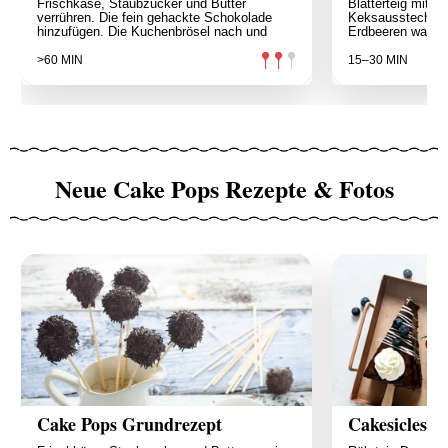
Frischkäse, Staubzucker und Butter
Blätterteig mit e
verrühren. Die fein gehackte Schokolade
Keksausstecher 
hinzufügen. Die Kuchenbrösel nach und
Erdbeeren wasche
>60 MIN
15–30 MIN
Neue Cake Pops Rezepte & Fotos
Cake Pops Grundrezept
Cakesicles -