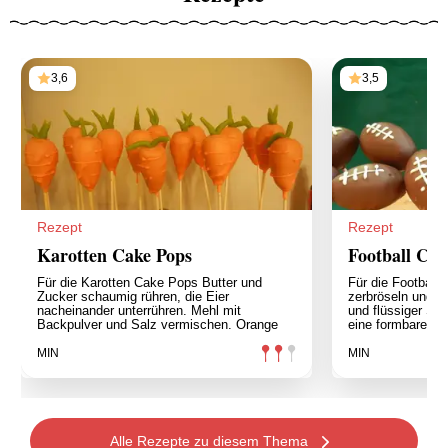
3,6
3,5
Rezept
Rezept
Karotten Cake Pops
Football Cak
Für die Karotten Cake Pops Butter und
Für die Footbal
Zucker schaumig rühren, die Eier
zerbröseln und m
nacheinander unterrühren. Mehl mit
und flüssiger Sc
Backpulver und Salz vermischen. Orange
eine formbare M
MIN
MIN
Alle Rezepte zu diesem Thema