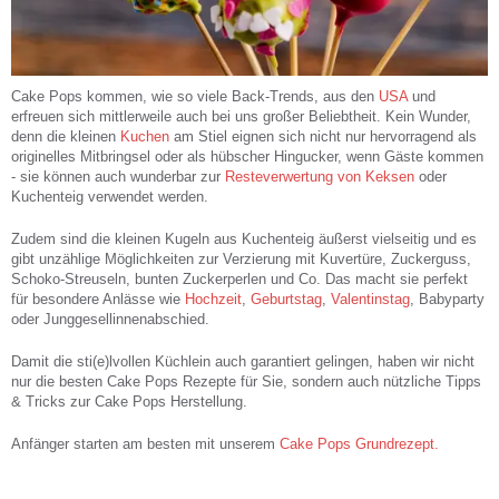
Cake Pops kommen, wie so viele Back-Trends, aus den
USA
und
erfreuen sich mittlerweile auch bei uns großer Beliebtheit. Kein Wunder,
denn die kleinen
Kuchen
am Stiel eignen sich nicht nur hervorragend als
originelles Mitbringsel oder als hübscher Hingucker, wenn Gäste kommen
- sie können auch wunderbar zur
Resteverwertung von Keksen
oder
Kuchenteig verwendet werden.
Zudem sind die kleinen Kugeln aus Kuchenteig äußerst vielseitig und es
gibt unzählige Möglichkeiten zur Verzierung mit Kuvertüre, Zuckerguss,
Schoko-Streuseln, bunten Zuckerperlen und Co. Das macht sie perfekt
für besondere Anlässe wie
Hochzeit
,
Geburtstag
,
Valentinstag
, Babyparty
oder Junggesellinnenabschied.
Damit die sti(e)lvollen Küchlein auch garantiert gelingen, haben wir nicht
nur die besten Cake Pops Rezepte für Sie, sondern auch nützliche Tipps
& Tricks zur Cake Pops Herstellung.
Anfänger starten am besten mit unserem
Cake Pops Grundrezept.