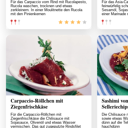
Für das Carpaccio vom Rind mit Rucolapesto,
Für das Asia-Ca
Rucola waschen, trocknen und etwas
feinwürfelig sc
zerkleinern. In einer Moulitnette den Rucola
Sesamöl, Sojas
mit den Pinienkernen
einer Marinade 
Carpaccio-Röllchen mit
Sashimi vo
Ziegenfrischkäse
Selleriechip
Für die Carpaccio-Röllchen mit
Die Chilisauce 
Ziegenfrischkäse die Chilisauce mit
sowie etwas Wa
Sojasauce, Olivenöl und etwas Wasser
dünn auf die Tel
vermischen. Das gut zugeputzte Rindsfilet
hauchdünn