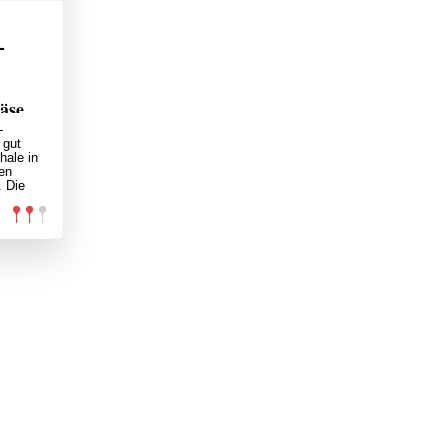
-
äse
-
 gut
hale in
en
. Die