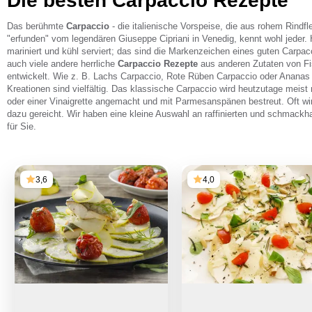
Die besten Carpaccio Rezepte
Das berühmte
Carpaccio
- die italienische Vorspeise, die aus rohem Rindfle
"erfunden" vom legendären Giuseppe Cipriani in Venedig, kennt wohl jeder. 
mariniert und kühl serviert; das sind die Markenzeichen eines guten Carpac
auch viele andere herrliche
Carpaccio Rezepte
aus anderen Zutaten von F
entwickelt. Wie z. B. Lachs Carpaccio, Rote Rüben Carpaccio oder Ananas
Kreationen sind vielfältig. Das klassische Carpaccio wird heutzutage meist 
oder einer Vinaigrette angemacht und mit Parmesanspänen bestreut. Oft wi
dazu gereicht. Wir haben eine kleine Auswahl an raffinierten und schmack
für Sie.
3,6
4,0