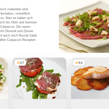
isch zubereitet wird,
Hochdünn, vortrefflich
cio. Aber es haben sich
isch bis Obst und Gemüse
 Carpaccio. Die neuen
mit Olivenöl und Zitrone
rd auch noch Rucola Salat
haften Carpaccio Rezepten
3,7
4,0