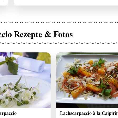
cio Rezepte & Fotos
arpaccio
Lachscarpaccio à la Caipiri