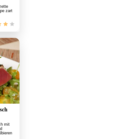
zette
ppe zart
sch
ch mit
nd
lbieren