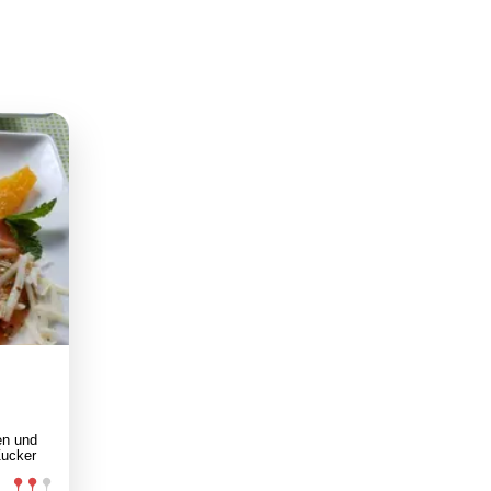
en und
Zucker