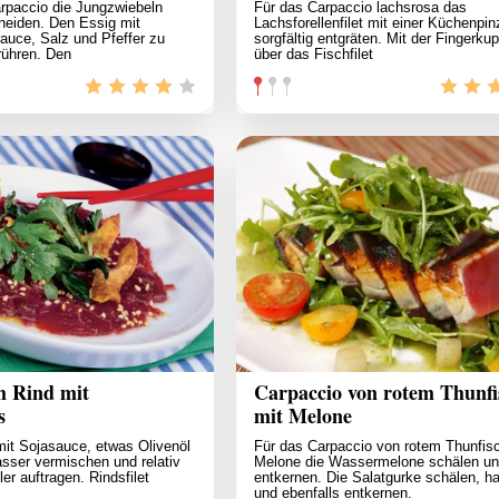
rpaccio die Jungzwiebeln
Für das Carpaccio lachsrosa das
hneiden. Den Essig mit
Lachsforellenfilet mit einer Küchenpin
auce, Salz und Pfeffer zu
sorgfältig entgräten. Mit der Fingerku
rühren. Den
über das Fischfilet
m Rind mit
Carpaccio von rotem Thunfi
s
mit Melone
mit Sojasauce, etwas Olivenöl
Für das Carpaccio von rotem Thunfis
sser vermischen und relativ
Melone die Wassermelone schälen u
ler auftragen. Rindsfilet
entkernen. Die Salatgurke schälen, ha
und ebenfalls entkernen.