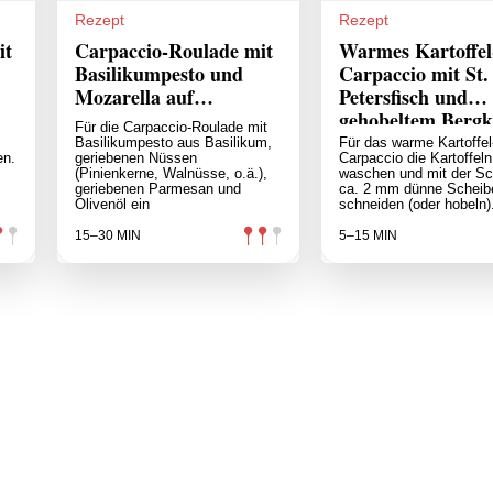
Rezept
Rezept
it
Carpaccio-Roulade mit
Warmes Kartoffel
Basilikumpesto und
Carpaccio mit St.
Mozarella auf
Petersfisch und
Dörrtomate mit
gehobeltem Bergk
Für die Carpaccio-Roulade mit
Spinatsalat
Basilikumpesto aus Basilikum,
Für das warme Kartoffel
en.
geriebenen Nüssen
Carpaccio die Kartoffeln
(Pinienkerne, Walnüsse, o.ä.),
waschen und mit der Sc
geriebenen Parmesan und
ca. 2 mm dünne Scheib
Olivenöl ein
schneiden (oder hobeln)
15–30 MIN
5–15 MIN