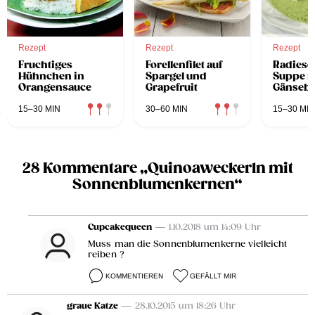
Rezept
Rezept
Rezept
Fruchtiges
Forellenfilet auf
Radiesc
Hühnchen in
Spargel und
Suppe m
Orangensauce
Grapefruit
Gänseb
15–30 MIN
30–60 MIN
15–30 MIN
28 Kommentare „Quinoaweckerln mit
Sonnenblumenkernen“
Cupcakequeen
— 1.10.2018 um 14:09 Uhr
Muss man die Sonnenblumenkerne vielleicht
reiben ?
KOMMENTIEREN
GEFÄLLT MIR
graue Katze
— 28.10.2015 um 18:26 Uhr