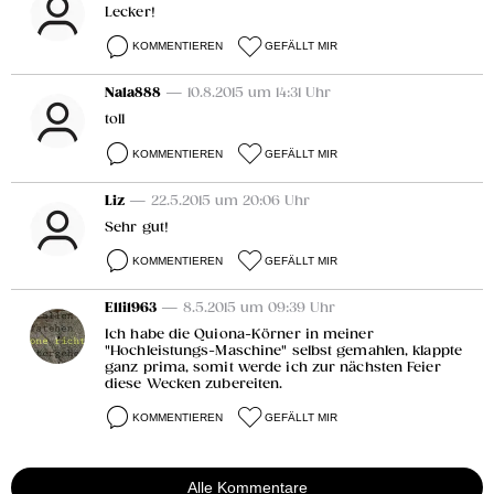
Lecker!
KOMMENTIEREN
GEFÄLLT MIR
Nala888
— 10.8.2015 um 14:31 Uhr
toll
KOMMENTIEREN
GEFÄLLT MIR
Liz
— 22.5.2015 um 20:06 Uhr
Sehr gut!
KOMMENTIEREN
GEFÄLLT MIR
Elli1963
— 8.5.2015 um 09:39 Uhr
Ich habe die Quiona-Körner in meiner
"Hochleistungs-Maschine" selbst gemahlen, klappte
ganz prima, somit werde ich zur nächsten Feier
diese Wecken zubereiten.
KOMMENTIEREN
GEFÄLLT MIR
Alle Kommentare