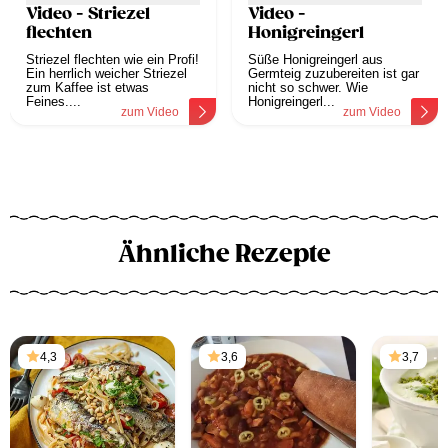
Video - Striezel
Video -
flechten
Honigreingerl
Striezel flechten wie ein Profi!
Süße Honigreingerl aus
Ein herrlich weicher Striezel
Germteig zuzubereiten ist gar
zum Kaffee ist etwas
nicht so schwer. Wie
Feines....
Honigreingerl...
zum Video
zum Video
Ähnliche Rezepte
4,3
3,6
3,7