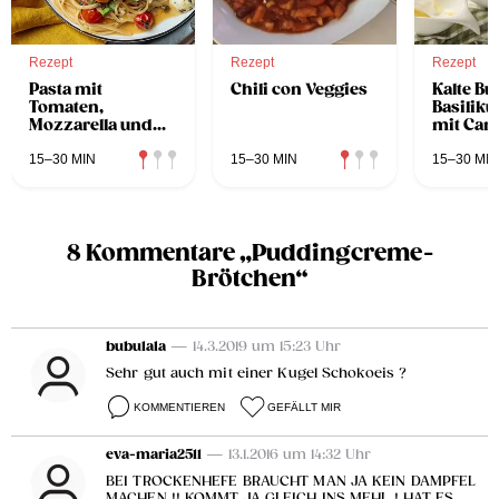
Rezept
Rezept
Rezept
Pasta mit
Chili con Veggies
Kalte Bu
Tomaten,
Basilik
Mozzarella und
mit Ca
Nuri Sardinen
und
Kräuter
15–30 MIN
15–30 MIN
15–30 MIN
8 Kommentare „Puddingcreme-
Brötchen“
bubulala
— 14.3.2019 um 15:23 Uhr
Sehr gut auch mit einer Kugel Schokoeis ?
KOMMENTIEREN
GEFÄLLT MIR
eva-maria2511
— 13.1.2016 um 14:32 Uhr
BEI TROCKENHEFE BRAUCHT MAN JA KEIN DAMPFEL
MACHEN !! KOMMT JA GLEICH INS MEHL ! HAT ES