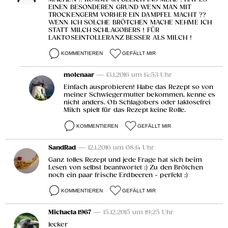
EINEN BESONDEREN GRUND WENN MAN MIT
TROCKENGERM VORHER EIN DAMPFEL MACHT ??
WENN ICH SOLCHE BRÖTCHEN MACHE NEHME ICH
STATT MILCH SCHLAGOBERS ! FÜR
LAKTOSEINTOLLERANZ BESSER ALS MILCH !
KOMMENTIEREN
GEFÄLLT MIR
molenaar
— 13.1.2016 um 14:53 Uhr
Einfach ausprobieren! Habe das Rezept so von
meiner Schwiegermutter bekommen, kenne es
nicht anders. Ob Schlagobers oder laktosefrei
Milch spielt für das Rezept keine Rolle.
KOMMENTIEREN
GEFÄLLT MIR
SandRad
— 12.1.2016 um 08:14 Uhr
Ganz tolles Rezept und jede Frage hat sich beim
Lesen von selbst beantwortet :) Zu den Brötchen
noch ein paar frische Erdbeeren - perfekt :)
KOMMENTIEREN
GEFÄLLT MIR
Michaela 1967
— 15.12.2015 um 19:25 Uhr
lecker