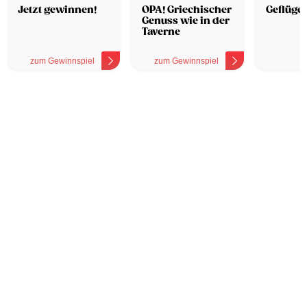
Hotel
Jetzt gewinnen!
OPA! Griechischer
Geflügel
Genuss wie in der
Taverne
zum Gewinnspiel
zum Gewinnspiel
z