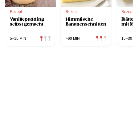
Rezept
Rezept
Rezept
Vanillepudding
Himmlische
Blätter
selbst gemacht
Bananenschnitten
mit Mar
5–15 MIN
>60 MIN
15–30 MI