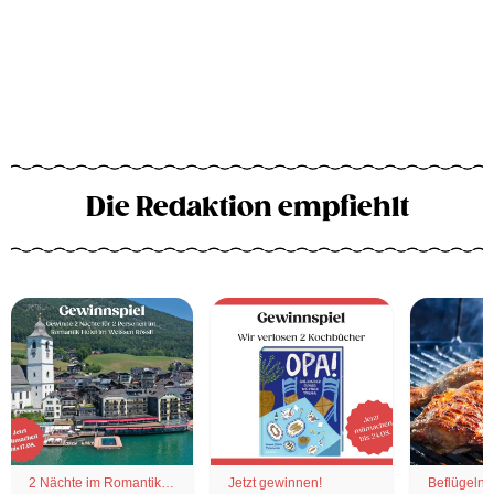
Die Redaktion empfiehlt
2 Nächte im Romantik
Jetzt gewinnen!
Beflügelnd