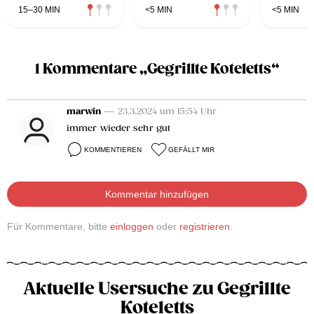
15–30 MIN
<5 MIN
<5 MIN
1 Kommentare „Gegrillte Koteletts“
marwin
— 23.3.2024 um 15:54 Uhr
immer wieder sehr gut
KOMMENTIEREN
GEFÄLLT MIR
Kommentar hinzufügen
Für Kommentare, bitte
einloggen
oder
registrieren
.
Aktuelle Usersuche zu Gegrillte
Koteletts