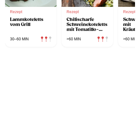
Rezept
Rezept
Rezept
Lammkoteletts
Chilischarfe
Schwein
vom Grill
Schweinekoteletts
mit
mit Tomatillo-
Kräuter
Salsa
auf Pol
30–60 MIN
>60 MIN
>60 MIN