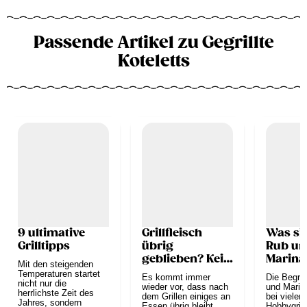
Passende Artikel zu Gegrillte
Koteletts
9 ultimative
Grillfleisch
Was si
Grilltipps
übrig
Rub un
geblieben? Kein
Marina
Mit den steigenden
Problem!
Temperaturen startet
Es kommt immer
Die Begri
nicht nur die
wieder vor, dass nach
und Marin
herrlichste Zeit des
dem Grillen einiges an
bei vielen
Jahres, sondern
Essen übrig bleibt,
Hobbygrille