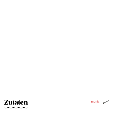
Zutaten
monic