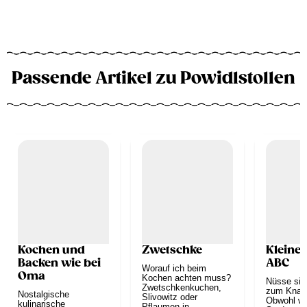
Passende Artikel zu Powidlstollen
Kochen und
Zwetschke
Kleine
Backen wie bei
ABC
Worauf ich beim
Oma
Kochen achten muss?
Nüsse sind
Zwetschkenkuchen,
zum Knabb
Nostalgische
Slivowitz oder
Obwohl wi
kulinarische
Pflaumen in