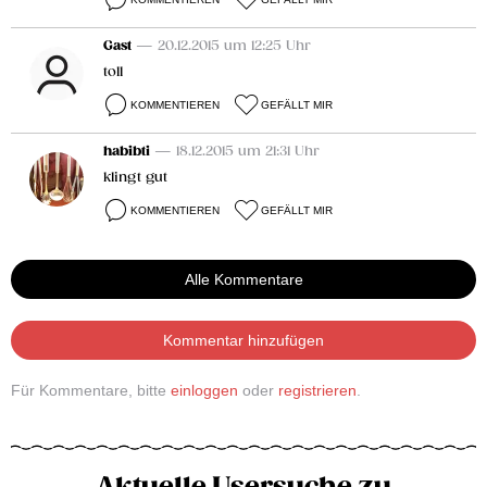
Gast
— 20.12.2015 um 12:25 Uhr
toll
KOMMENTIEREN
GEFÄLLT MIR
habibti
— 18.12.2015 um 21:31 Uhr
klingt gut
KOMMENTIEREN
GEFÄLLT MIR
Alle Kommentare
Kommentar hinzufügen
Für Kommentare, bitte
einloggen
oder
registrieren
.
Aktuelle Usersuche zu