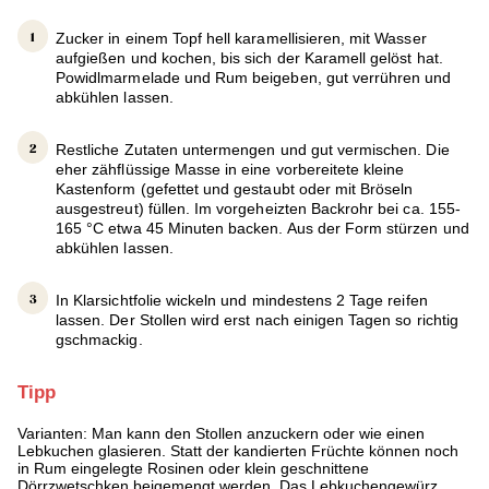
Zucker in einem Topf hell karamellisieren, mit Wasser
aufgießen und kochen, bis sich der Karamell gelöst hat.
Powidlmarmelade und Rum beigeben, gut verrühren und
abkühlen lassen.
Restliche Zutaten untermengen und gut vermischen. Die
eher zähflüssige Masse in eine vorbereitete kleine
Kastenform (gefettet und gestaubt oder mit Bröseln
ausgestreut) füllen. Im vorgeheizten Backrohr bei ca. 155-
165 °C etwa 45 Minuten backen. Aus der Form stürzen und
abkühlen lassen.
In Klarsichtfolie wickeln und mindestens 2 Tage reifen
lassen. Der Stollen wird erst nach einigen Tagen so richtig
gschmackig.
Tipp
Varianten: Man kann den Stollen anzuckern oder wie einen
Lebkuchen glasieren. Statt der kandierten Früchte können noch
in Rum eingelegte Rosinen oder klein geschnittene
Dörrzwetschken beigemengt werden. Das Lebkuchengewürz