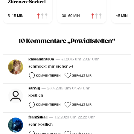
Zitronen-Nockerl
5–15 MIN
30–60 MIN
<5 MIN
10 Kommentare „Powidlstollen“
kassandra306
— 4.1.2016 um 20:17 Uhr
schmeckt mir sicher ;-)
KOMMENTIEREN
GEFÄLLT MIR
sarnig
— 28.4.2015 um 07:49 Uhr
köstlich
KOMMENTIEREN
GEFÄLLT MIR
franziska 1
— 1.12.2023 um 22:22 Uhr
sehr köstlich
KOMMENTIEREN
GEFÄLLT MIR