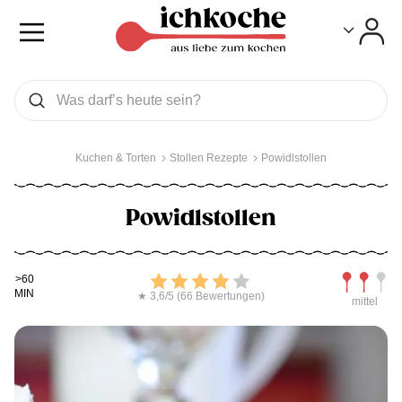
Toggle
Toggle
Was wollen Sie suchen
Suchen
Kuchen & Torten
Stollen Rezepte
Powidlstollen
Powidlstollen
Kochdauer
Bewerten
Schwierig
>60
MIN
★ 3,6/5 (66 Bewertungen)
mittel