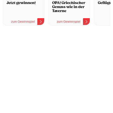
Hotel
Jetzt gewinnen!
OPA! Griechischer
Geflügel
Genuss wie in der
Taverne
zum Gewinnspiel
zum Gewinnspiel
z