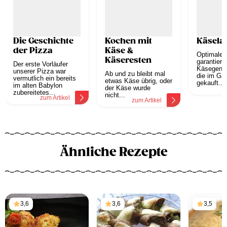
Die Geschichte
Kochen mit
Käsela
der Pizza
Käse &
Optimale 
Käseresten
garantiert
Der erste Vorläufer
Käsegenus
unserer Pizza war
Ab und zu bleibt mal
die im Ga
vermutlich ein bereits
etwas Käse übrig, oder
gekauft...
im alten Babylon
der Käse wurde
z
zubereitetes...
nicht...
zum Artikel
zum Artikel
Ähnliche Rezepte
3,6
3,6
3,5