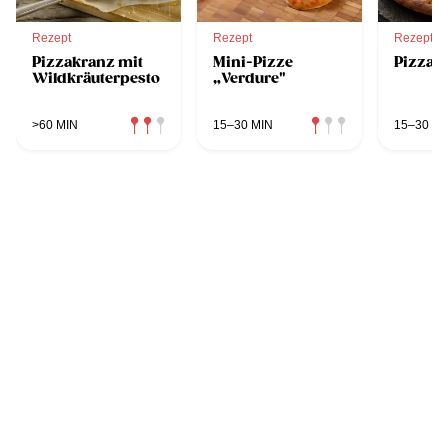
Rezept
Rezept
Rezept
Pizzakranz mit
Mini-Pizze
Pizza M
Wildkräuterpesto
„Verdure"
>60 MIN
15–30 MIN
15–30 MI