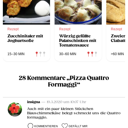
Rezept
Rezept
Rezept
Zucchinitaler mit
Würzig gefüllte
Zweierle
Joghurtsoße
Palatschinken mit
Ciabatta
Tomatensauce
15–30 MIN
30–60 MIN
>60 MIN
28 Kommentare „Pizza Quattro
Formaggi“
insigna
— 19.3.2020 um 10:07 Uhr
Auch mit ein paar kleinen Stückchen
Blauschimmelkäse belegt schmeckt uns die Quattro
formaggio.
KOMMENTIEREN
GEFÄLLT MIR