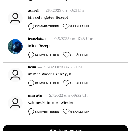
asrael
— 21.9.2023 um 10:21 Uhr
Ein sehr gutes Rezept
KOMMENTIEREN
GEFÄLLT MIR
franziska 1
— 19.5.2023 um 17:18 Uhr
tolles Rezept
KOMMENTIEREN
GEFÄLLT MIR
Pesu
— 7.1.2023 um 06:55 Uhr
immer wieder sehr gut
KOMMENTIEREN
GEFÄLLT MIR
marwin
— 2.7.2022 um 09:52 Uhr
schmeckt immer wieder
KOMMENTIEREN
GEFÄLLT MIR
Alle Kommentare