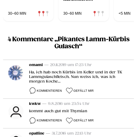
30–60 MIN
30–60 MIN
<5 MIN
4 Kommentare „Pikantes Lamm-Kürbis
Gulasch“
omami
— 20.11.2019 um 17:23 Uhr
Ha, ich hab noch Kürbis im Keller und in der TK
Lammgulaschfleisch. Nun weiss ich, was ich
morgen Koche...
KOMMENTIEREN
GEFÄLLT MIR
kwkw
— 9.8.2016 um 23:54 Uhr
kommt auch gut mit Thymian
KOMMENTIEREN
GEFÄLLT MIR
opa1line
— 31.7.2016 um 22:13 Uhr