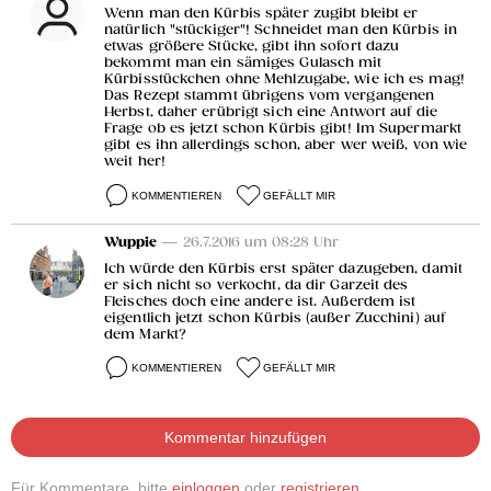
Wenn man den Kürbis später zugibt bleibt er
natürlich "stückiger"! Schneidet man den Kürbis in
etwas größere Stücke, gibt ihn sofort dazu
bekommt man ein sämiges Gulasch mit
Kürbisstückchen ohne Mehlzugabe, wie ich es mag!
Das Rezept stammt übrigens vom vergangenen
Herbst, daher erübrigt sich eine Antwort auf die
Frage ob es jetzt schon Kürbis gibt! Im Supermarkt
gibt es ihn allerdings schon, aber wer weiß, von wie
weit her!
KOMMENTIEREN
GEFÄLLT MIR
Wuppie
— 26.7.2016 um 08:28 Uhr
Ich würde den Kürbis erst später dazugeben, damit
er sich nicht so verkocht, da dir Garzeit des
Fleisches doch eine andere ist. Außerdem ist
eigentlich jetzt schon Kürbis (außer Zucchini) auf
dem Markt?
KOMMENTIEREN
GEFÄLLT MIR
Kommentar hinzufügen
Für Kommentare, bitte
einloggen
oder
registrieren
.