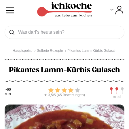
Toggle
Toggle
Was wollen Sie suchen
Suchen
Hauptspeise
Sellerie Rezepte
Pikantes Lamm-Kürbis Gulasch
Pikantes Lamm-Kürbis Gulasch
Kochdauer
Bewerten
Schwierig
>60
MIN
★ 3,5/5 (45 Bewertungen)
mittel