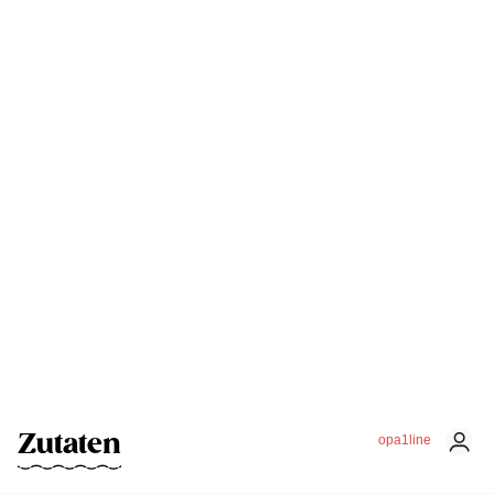
Zutaten
opa1line