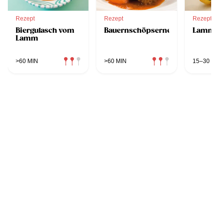
Rezept
Rezept
Rezept
Biergulasch vom
Bauernschöpsernes
Lammle
Lamm
>60 MIN
>60 MIN
15–30 MI