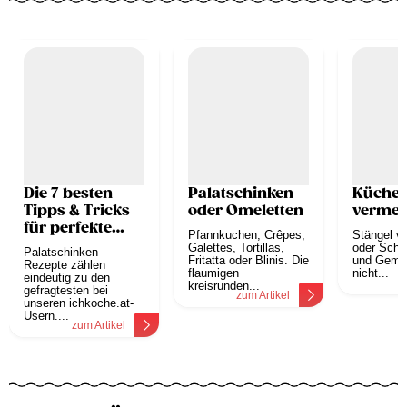
Die 7 besten
Palatschinken
Küchen
Tipps & Tricks
oder Omeletten
vermei
für perfekte
Pfannkuchen, Crêpes,
Stängel v
Palatschinken
Galettes, Tortillas,
oder Scha
Palatschinken
Fritatta oder Blinis. Die
und Gemü
Rezepte zählen
flaumigen
nicht...
eindeutig zu den
z
kreisrunden...
gefragtesten bei
zum Artikel
unseren ichkoche.at-
Usern....
zum Artikel