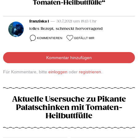
Tomaten-Heilbuttfülle“
franziska 1
— 30.7.2021 um 18:13 Uhr
tolles Rezept, schmeckt hervorragend
KOMMENTIEREN
GEFÄLLT MIR
Kommentar hinzufügen
Für Kommentare, bitte
einloggen
oder
registrieren
.
Aktuelle Usersuche zu Pikante
Palatschinken mit Tomaten-
Heilbuttfülle