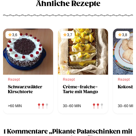
Ähnliche Rezepte
3,6
3,7
3,8
Rezept
Rezept
Rezept
Schwarzwälder
Crème-fraiche-
Kokosbu
Kirschtorte
Tarte mit Mango
>60 MIN
30–60 MIN
30–60 MIN
1 Kommentare „Pikante Palatschinken mit