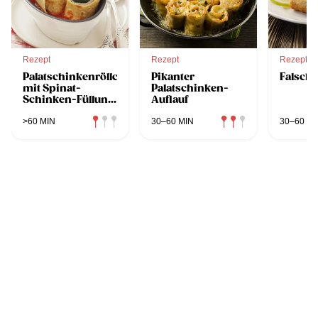
Rezept
Rezept
Rezept
Palatschinkenröllchen
Pikanter
Falsche
mit Spinat-
Palatschinken-
Schinken-Füllung
Auflauf
in Tomatensauce
>60 MIN
30–60 MIN
30–60 MI