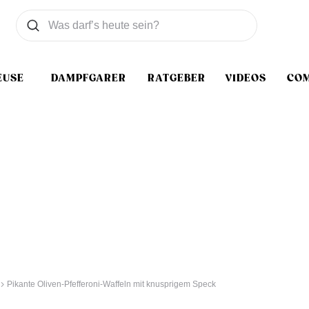
Was wollen Sie suchen
Suchen
EUSE
DAMPFGARER
RATGEBER
VIDEOS
CO
Pikante Oliven-Pfefferoni-Waffeln mit knusprigem Speck