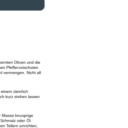
kernten Oliven und die
ten Pfefferonischoten
l vermengen. Nicht all
 einem ziemlich
och kurz stehen lassen
er Masse knusprige
 Schmalz oder Öl
n Tellern anrichten,