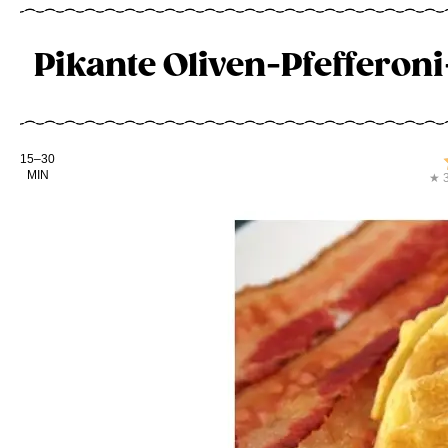
Pikante Oliven-Pfeffero
Kochdauer
15–30
MIN
★ 3