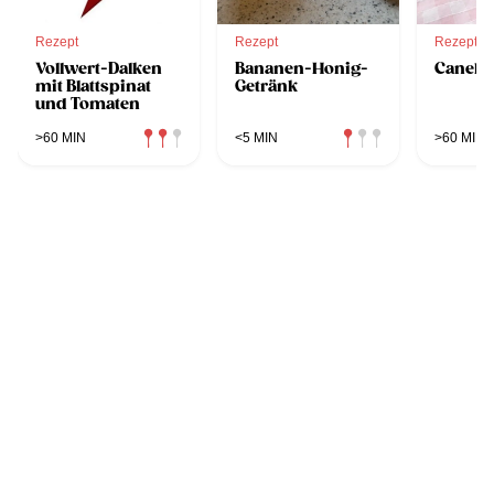
Rezept
Rezept
Rezept
Vollwert-Dalken
Bananen-Honig-
Canelés
mit Blattspinat
Getränk
und Tomaten
>60 MIN
<5 MIN
>60 MIN