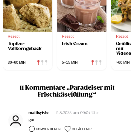
Rezept
Rezept
Rezept
Topfen-
Irish Cream
Gefüllte
Vollkorngebäck
mit
Videoan
30–60 MIN
5–15 MIN
>60 MIN
11 Kommentare „Paradeiser mit
Frischkäsefüllung“
mallisylvie
— 14.8.2023 um 09:04 Uhr
gut
KOMMENTIEREN
GEFÄLLT MIR