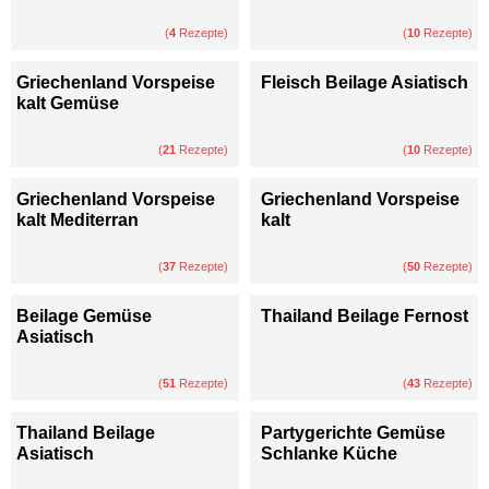
(
4
Rezepte)
(
10
Rezepte)
Griechenland Vorspeise
Fleisch Beilage Asiatisch
kalt Gemüse
(
21
Rezepte)
(
10
Rezepte)
Griechenland Vorspeise
Griechenland Vorspeise
kalt Mediterran
kalt
(
37
Rezepte)
(
50
Rezepte)
Beilage Gemüse
Thailand Beilage Fernost
Asiatisch
(
51
Rezepte)
(
43
Rezepte)
Thailand Beilage
Partygerichte Gemüse
Asiatisch
Schlanke Küche