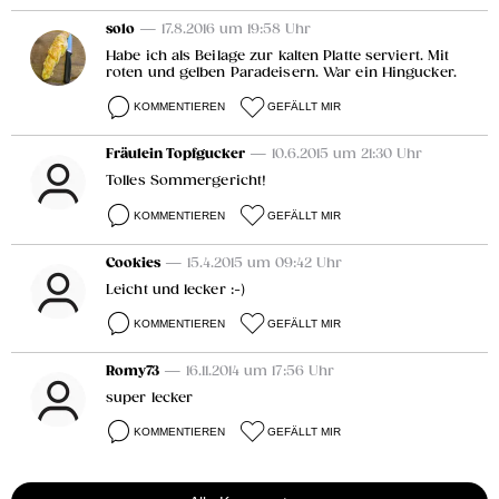
solo
— 17.8.2016 um 19:58 Uhr
Habe ich als Beilage zur kalten Platte serviert. Mit
roten und gelben Paradeisern. War ein Hingucker.
KOMMENTIEREN
GEFÄLLT MIR
Fräulein Topfgucker
— 10.6.2015 um 21:30 Uhr
Tolles Sommergericht!
KOMMENTIEREN
GEFÄLLT MIR
Cookies
— 15.4.2015 um 09:42 Uhr
Leicht und lecker :-)
KOMMENTIEREN
GEFÄLLT MIR
Romy73
— 16.11.2014 um 17:56 Uhr
super lecker
KOMMENTIEREN
GEFÄLLT MIR