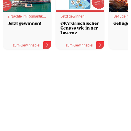
2 Nächte im Romantik
Jetzt gewinnen!
Beflügelnd
Hotel
Jetzt gewinnen!
OPA! Griechischer
Geflügel
Genuss wie in der
Taverne
zum Gewinnspiel
zum Gewinnspiel
z